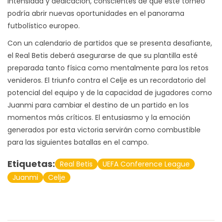
intensidad y dedicación, conscientes de que este torneo
podría abrir nuevas oportunidades en el panorama
futbolístico europeo.
Con un calendario de partidos que se presenta desafiante,
el Real Betis deberá asegurarse de que su plantilla esté
preparada tanto física como mentalmente para los retos
venideros. El triunfo contra el Celje es un recordatorio del
potencial del equipo y de la capacidad de jugadores como
Juanmi para cambiar el destino de un partido en los
momentos más críticos. El entusiasmo y la emoción
generados por esta victoria servirán como combustible
para las siguientes batallas en el campo.
Etiquetas:
Real Betis
UEFA Conference League
Juanmi
Celje