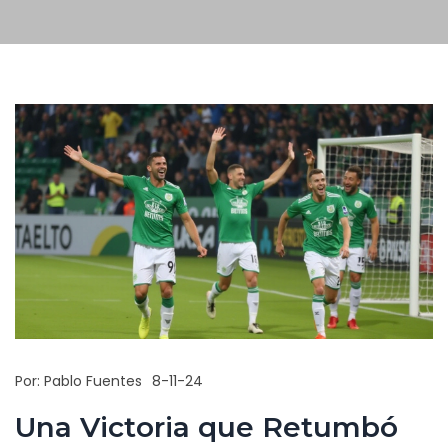
Por:
Pablo Fuentes
8-11-24
Una Victoria que Retumbó