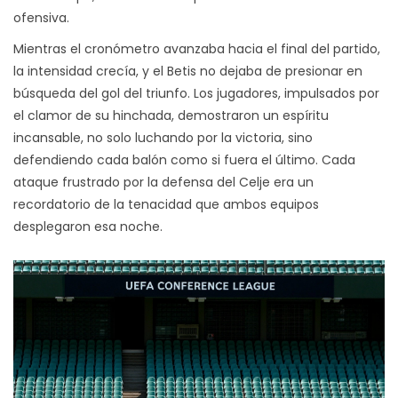
ofensiva.
Mientras el cronómetro avanzaba hacia el final del partido,
la intensidad crecía, y el Betis no dejaba de presionar en
búsqueda del gol del triunfo. Los jugadores, impulsados por
el clamor de su hinchada, demostraron un espíritu
incansable, no solo luchando por la victoria, sino
defendiendo cada balón como si fuera el último. Cada
ataque frustrado por la defensa del Celje era un
recordatorio de la tenacidad que ambos equipos
desplegaron esa noche.