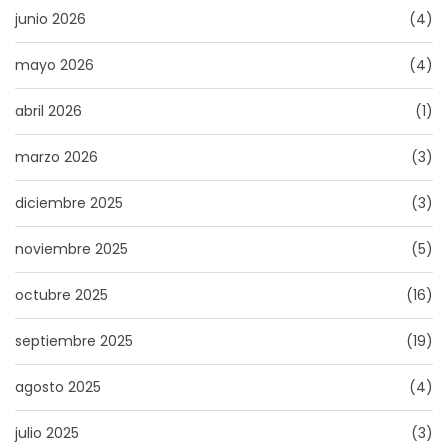
junio 2026
(4)
mayo 2026
(4)
abril 2026
(1)
marzo 2026
(3)
diciembre 2025
(3)
noviembre 2025
(5)
octubre 2025
(16)
septiembre 2025
(19)
agosto 2025
(4)
julio 2025
(3)