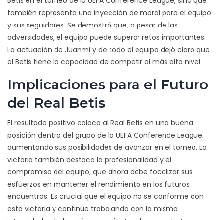
Betis en el torneo de la UEFA Conference League, sino que
también representa una inyección de moral para el equipo
y sus seguidores. Se demostró que, a pesar de las
adversidades, el equipo puede superar retos importantes.
La actuación de Juanmi y de todo el equipo dejó claro que
el Betis tiene la capacidad de competir al más alto nivel.
Implicaciones para el Futuro
del Real Betis
El resultado positivo coloca al Real Betis en una buena
posición dentro del grupo de la UEFA Conference League,
aumentando sus posibilidades de avanzar en el torneo. La
victoria también destaca la profesionalidad y el
compromiso del equipo, que ahora debe focalizar sus
esfuerzos en mantener el rendimiento en los futuros
encuentros. Es crucial que el equipo no se conforme con
esta victoria y continúe trabajando con la misma