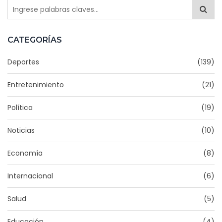
CATEGORÍAS
Deportes
(139)
Entretenimiento
(21)
Política
(19)
Noticias
(10)
Economía
(8)
Internacional
(6)
Salud
(5)
Educación
(4)