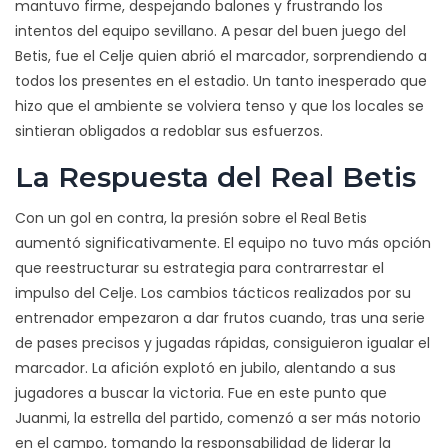
mantuvo firme, despejando balones y frustrando los
intentos del equipo sevillano. A pesar del buen juego del
Betis, fue el Celje quien abrió el marcador, sorprendiendo a
todos los presentes en el estadio. Un tanto inesperado que
hizo que el ambiente se volviera tenso y que los locales se
sintieran obligados a redoblar sus esfuerzos.
La Respuesta del Real Betis
Con un gol en contra, la presión sobre el Real Betis
aumentó significativamente. El equipo no tuvo más opción
que reestructurar su estrategia para contrarrestar el
impulso del Celje. Los cambios tácticos realizados por su
entrenador empezaron a dar frutos cuando, tras una serie
de pases precisos y jugadas rápidas, consiguieron igualar el
marcador. La afición explotó en jubilo, alentando a sus
jugadores a buscar la victoria. Fue en este punto que
Juanmi, la estrella del partido, comenzó a ser más notorio
en el campo, tomando la responsabilidad de liderar la