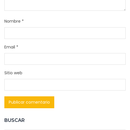
Nombre
*
Email
*
Sitio web
BUSCAR