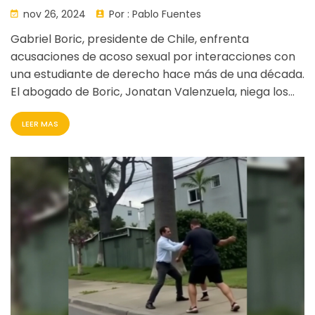
nuevas revelaciones
nov 26, 2024
Por :
Pablo Fuentes
Gabriel Boric, presidente de Chile, enfrenta
acusaciones de acoso sexual por interacciones con
una estudiante de derecho hace más de una década.
El abogado de Boric, Jonatan Valenzuela, niega los
cargos y asegura a Boric como víctima de un
LEER MAS
hostigamiento sistemático por parte de la
denunciante. La investigación aún está en curso sin
cargos formales contra ninguna de las partes.