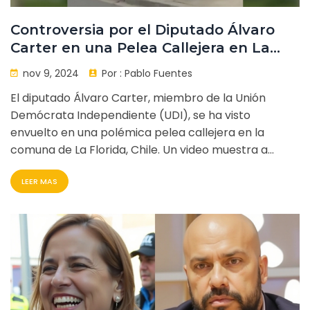
Controversia por el Diputado Álvaro
Carter en una Pelea Callejera en La
Florida
nov 9, 2024
Por :
Pablo Fuentes
El diputado Álvaro Carter, miembro de la Unión
Demócrata Independiente (UDI), se ha visto
envuelto en una polémica pelea callejera en la
comuna de La Florida, Chile. Un video muestra a
Carter participando en lo que parece ser una
LEER MAS
detención ciudadana, aunque los detalles y las
motivaciones detrás del altercado no están claros. El
incidente ha captado la atención debido a la
prominencia política de Carter y la naturaleza
inusual de la situación.