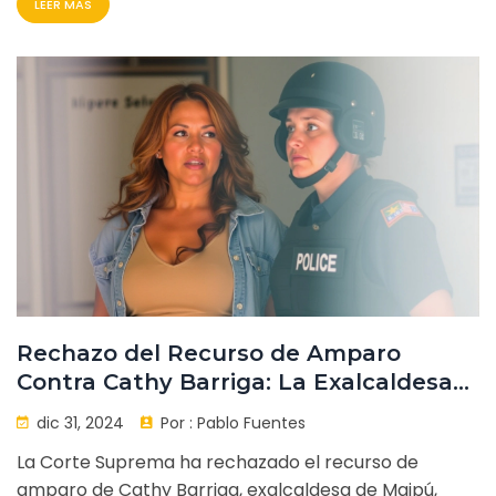
LEER MAS
marcó el tono. Aquí van las claves, las promesas y lo
que realmente espera el sector privado.
Rechazo del Recurso de Amparo
Contra Cathy Barriga: La Exalcaldesa
de Maipú Seguirá en Prisión Preventiva
dic 31, 2024
Por :
Pablo Fuentes
La Corte Suprema ha rechazado el recurso de
amparo de Cathy Barriga, exalcaldesa de Maipú,