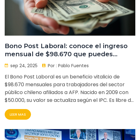
Bono Post Laboral: conoce el ingreso
mensual de $98.670 que puedes
recibir de por vida
sep 24, 2025
Por :
Pablo Fuentes
El Bono Post Laboral es un beneficio vitalicio de
$98.670 mensuales para trabajadores del sector
público chileno afiliados a AFP. Nacido en 2009 con
$50.000, su valor se actualiza según el IPC. Es libre de
impuestos, no constituye salario y se paga junto a la
LEER MAS
pensión. Solo pueden solicitarlo quienes cumplan
requisitos de edad, permanencia y tiempo de
servicio.