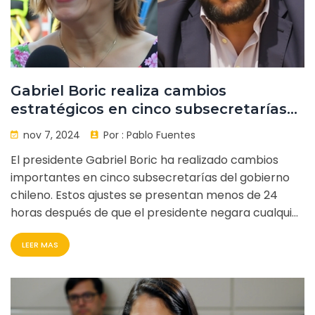
Gabriel Boric realiza cambios
estratégicos en cinco subsecretarías
clave en Chile
nov 7, 2024
Por :
Pablo Fuentes
El presidente Gabriel Boric ha realizado cambios
importantes en cinco subsecretarías del gobierno
chileno. Estos ajustes se presentan menos de 24
horas después de que el presidente negara cualquier
modificación en el gabinete. Entre los cambios
LEER MAS
destacan Carolina Leitao en Prevención del Delito y
Ernesto Muñoz en Justicia, además de nuevas caras
en Obras Públicas, Culturas y Ciencia. Los
movimientos apuntan a fortalecer la gestión y