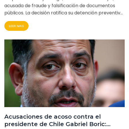
acusada de fraude y falsificación de documentos
públicos. La decisión ratifica su detención preventiva,
inicialmente dictada por el Noveno Juzgado de
LEER MAS
Garantía de Santiago y luego ratificada por la Corte
de Apelaciones. La defensa argumentó violaciones
en el procedimiento, pero el tribunal desestimó
estos alegatos, permitiendo que la investigación
continúe.
Acusaciones de acoso contra el
presidente de Chile Gabriel Boric: