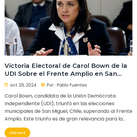
preparar el terreno para las elecciones
parlamentarias de 2025.
Victoria Electoral de Carol Bown de la
UDI Sobre el Frente Amplio en San
Miguel
oct 29, 2024
Por :
Pablo Fuentes
Carol Bown, candidata de la Unión Demócrata
Independiente (UDI), triunfó en las elecciones
municipales de San Miguel, Chile, superando al Frente
Amplio. Este triunfo es de gran relevancia para la
política local y podría tener implicaciones en el
LEER MAS
contexto nacional. A pesar de la falta de detalles