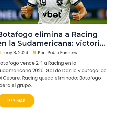
Botafogo elimina a Racing
en la Sudamericana: victoria
clave 2-1
may 8, 2026
Por :
Pablo Fuentes
otafogo vence 2-1 a Racing en la
udamericana 2026. Gol de Danilo y autogol de
i Cesare. Racing queda eliminado; Botafogo
idera el grupo.
LEER MAS