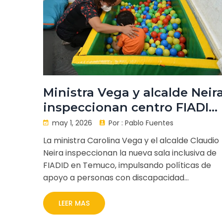
Ministra Vega y alcalde Neir
inspeccionan centro FIADID
en Temuco
may 1, 2026
Por :
Pablo Fuentes
La ministra Carolina Vega y el alcalde Claudio
Neira inspeccionan la nueva sala inclusiva de
FIADID en Temuco, impulsando políticas de
apoyo a personas con discapacidad
intelectual en La Araucanía.
LEER MAS