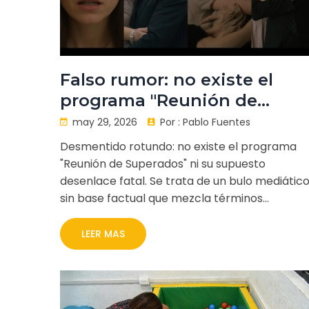
Falso rumor: no existe el
programa "Reunión de
Superados" ni su desenlace
may 29, 2026
Por :
Pablo Fuentes
fatal
Desmentido rotundo: no existe el programa
"Reunión de Superados" ni su supuesto
desenlace fatal. Se trata de un bulo mediátic
sin base factual que mezcla términos
irrelevantes para generar tráfico fraudulento.
LEER MAS