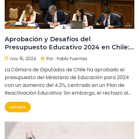
Aprobación y Desafíos del
Presupuesto Educativo 2024 en Chile:
Controversias en SLEP y SAE
nov 15, 2024
Por :
Pablo Fuentes
La Cámara de Diputados de Chile ha aprobado el
presupuesto del Ministerio de Educación para 2024
con un aumento del 4.2%, centrado en un Plan de
Reactivación Educativa. Sin embargo, el rechazo al
Sistema de Servicios Locales de Educación Pública
LEER MAS
(SLEP) y la suspensión del Sistema de Asistencia a la
Educación (SAE) reflejan debates persistentes. La
asignación presupuestaria busca fortalecer el
aprendizaje, la asistencia y la convivencia, e incluye