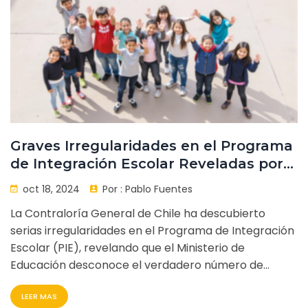
un aumento en la Beca de Alimentación para la
Educación Superior.
Graves Irregularidades en el Programa
de Integración Escolar Reveladas por
la Contraloría General de Chile
oct 18, 2024
Por :
Pablo Fuentes
La Contraloría General de Chile ha descubierto
serias irregularidades en el Programa de Integración
Escolar (PIE), revelando que el Ministerio de
Educación desconoce el verdadero número de
estudiantes con Necesidades Educativas Especiales
LEER MAS
(NEE). El informe destaca discrepancias en los datos