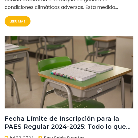
condiciones climáticas adversas. Esta medida
pretende garantizar la seguridad de estudiantes y
LEER MAS
personal escolar, afectando a todas las instituciones
educativas de la región hasta nuevo aviso.
Fecha Límite de Inscripción para la
PAES Regular 2024-2025: Todo lo que
Debes Saber
jul 23, 2024
Por :
Pablo Fuentes