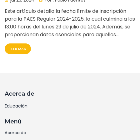
Este artículo detalla la fecha límite de inscripción
para la PAES Regular 2024-2025, la cual culmina a las
13:00 horas del lunes 29 de julio de 2024. Además, se
proporcionan datos esenciales para aquellos
interesados en participar en el examen, ayudándoles
LEER MAS
a no perder el período de registro.
Acerca de
Educación
Menú
Acerca de