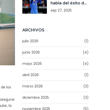
habla del éxito de
Universidad de
sep 27, 2025
Chile y la
Supercopa
ARCHIVOS
julio 2026
(1)
junio 2026
(4)
mayo 2026
(4)
abril 2026
(1)
marzo 2026
(3)
 de los
diciembre 2025
(3)
 asegurar
lar, la
noviembre 2025
(5)