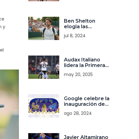
ce
Ben Shelton
elogia las
n y
habilidades de
jul 8, 2024
Jannik Sinner en
Wimbledon 2024
el
Audax Italiano
lidera la Primera
División Chilena
may 20, 2025
2025: Tabla
actualizada y
tendencias del
campeonato
Google celebre la
inauguración de
los Juegos
ago 28, 2024
Paralímpicos de
París 2024 con un
Doodle animado
Javier Altamirano