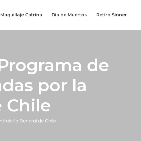
Maquillaje Catrina
Día de Muertos
Retiro Sinner
l Programa de
das por la
 Chile
ntraloría General de Chile