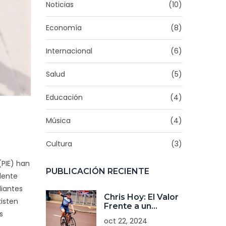
Noticias
(10)
Economía
(8)
Internacional
(6)
Salud
(5)
Educación
(4)
Música
(4)
Cultura
(3)
(PIE) han
PUBLICACIÓN RECIENTE
dente
diantes
Chris Hoy: El Valor
xisten
Frente a un
s
Diagnóstico de
oct 22, 2024
Cáncer Incurable