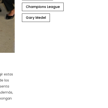
Champions League
Gary Medel
ir estas
de los
esenta
 Además,
 pongan