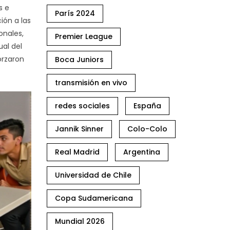
s e
París 2024
ión a las
onales,
Premier League
ual del
orzaron
Boca Juniors
transmisión en vivo
redes sociales
España
Jannik Sinner
Colo-Colo
Real Madrid
Argentina
Universidad de Chile
Copa Sudamericana
Mundial 2026