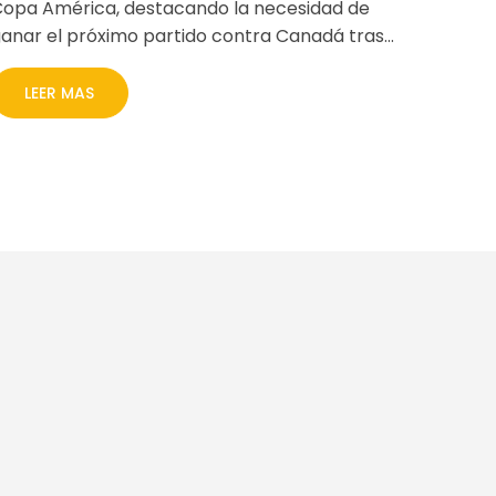
opa América, destacando la necesidad de
anar el próximo partido contra Canadá tras
l empate 0-0 frente a Chile. La determinación
 el orgullo de representar a Perú fueron
LEER MAS
esaltados en sus declaraciones post-partido.