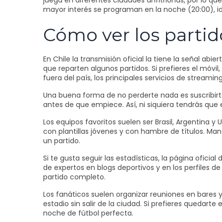
juega en diferentes ciudades anfitrionas, por lo que
mayor interés se programan en la noche (20:00), ide
Cómo ver los partid
En Chile la transmisión oficial la tiene la señal 
que reparten algunos partidos. Si prefieres el móvi
fuera del país, los principales servicios de stream
Una buena forma de no perderte nada es suscribirt
antes de que empiece. Así, ni siquiera tendrás que e
Los equipos favoritos suelen ser Brasil, Argentina y
con plantillas jóvenes y con hambre de títulos. Ma
un partido.
Si te gusta seguir las estadísticas, la página ofici
de expertos en blogs deportivos y en los perfiles d
partido completo.
Los fanáticos suelen organizar reuniones en bares y
estadio sin salir de la ciudad. Si prefieres quedar
noche de fútbol perfecta.