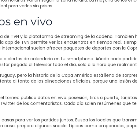
 los horarios varían según la zona horaria. La mayoría de los encu
al para verlos sin prisas.
os en vivo
abierta de TVN y la plataforma de streaming de la cadena. Tambié
l, la app de TVN permite ver los encuentros en tiempo real, sie
ing internacional suelen ofrecer paquetes de deportes con la Cop
e a alertas de calendario en tu smartphone. Añade cada partido
star pegado al televisor todo el día, solo a la hora que realment
 Uruguay, pero la historia de la Copa América está llena de sorpre
ntente al tanto de las alineaciones oficiales, porque una lesió
al del torneo publica datos en vivo: posesión, tiros a puerta, tar
e Twitter de los comentaristas. Cada día salen resúmenes que te
 casas para ver los partidos juntos. Busca los locales que tran
te en casa, prepara algunos snacks típicos como empanadas, papas