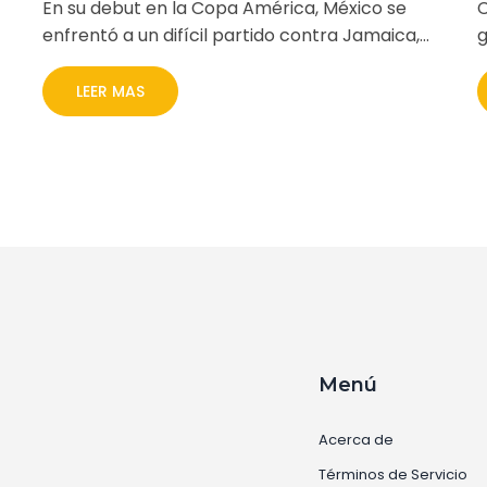
En su debut en la Copa América, México se
C
enfrentó a un difícil partido contra Jamaica,
g
pero salió victorioso por 1-0 gracias a un gol de
e
Gerardo Arteaga. Jamaica tuvo un gol de
y
LEER MAS
Michail Antonio anulado por fuera de juego.
r
México sigue siendo considerado un fuerte
contendiente para liderar su grupo.
Menú
Acerca de
Términos de Servicio