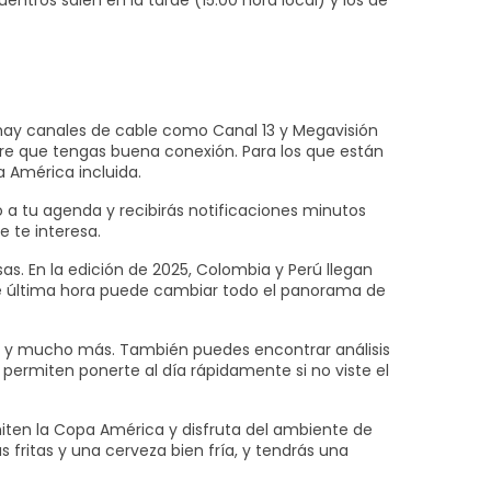
entros salen en la tarde (15:00 hora local) y los de
n hay canales de cable como Canal 13 y Megavisión
mpre que tengas buena conexión. Para los que están
a América incluida.
 a tu agenda y recibirás notificaciones minutos
e te interesa.
sas. En la edición de 2025, Colombia y Perú llegan
n de última hora puede cambiar todo el panorama de
jetas y mucho más. También puedes encontrar análisis
 permiten ponerte al día rápidamente si no viste el
smiten la Copa América y disfruta del ambiente de
 fritas y una cerveza bien fría, y tendrás una