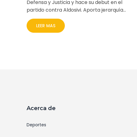
Defensa y Justicia y hace su debut en el
partido contra Aldosivi. Aporta jerarquía
internacional al equipo de Florencio Varela
junto a figuras como David Barbona y Kevin
LEER MAS
Gutiérrez.
Acerca de
Deportes