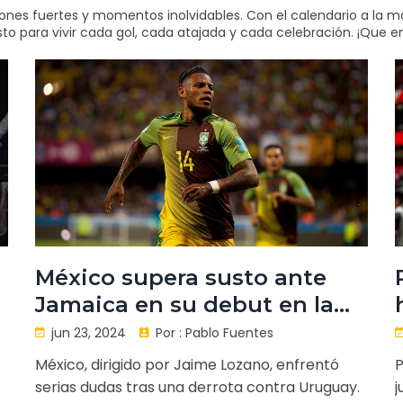
s fuertes y momentos inolvidables. Con el calendario a la man
o para vivir cada gol, cada atajada y cada celebración. ¡Que e
México supera susto ante
Jamaica en su debut en la
Copa América
jun 23, 2024
Por :
Pablo Fuentes
México, dirigido por Jaime Lozano, enfrentó
P
serias dudas tras una derrota contra Uruguay.
j