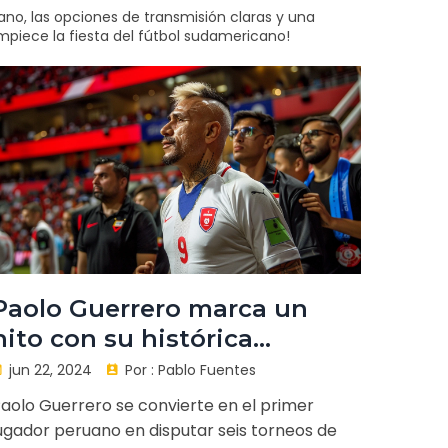
o, las opciones de transmisión claras y una
mpiece la fiesta del fútbol sudamericano!
Paolo Guerrero marca un
hito con su histórica
participación en la Copa
jun 22, 2024
Por :
Pablo Fuentes
América
aolo Guerrero se convierte en el primer
ugador peruano en disputar seis torneos de