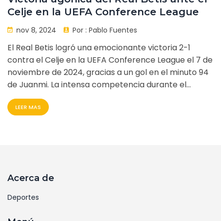
Celje en la UEFA Conference League
nov 8, 2024
Por :
Pablo Fuentes
El Real Betis logró una emocionante victoria 2-1
contra el Celje en la UEFA Conference League el 7 de
noviembre de 2024, gracias a un gol en el minuto 94
de Juanmi. La intensa competencia durante el
partido destacó la tenacidad del Betis, que
LEER MAS
finalmente se impuso. Este triunfo es crucial para el
equipo en el torneo, y el gol de Juanmi demostró su
habilidad bajo presión.
Acerca de
Deportes