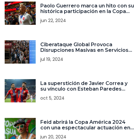
Paolo Guerrero marca un hito con su
histórica participación en la Copa
América
jun 22, 2024
Ciberataque Global Provoca
Disrupciones Masivas en Servicios
de Microsoft
jul 19, 2024
La superstición de Javier Correa y
su vínculo con Esteban Paredes
impulsa su racha goleadora en Colo-
oct 5, 2024
Colo
Feid abrirá la Copa América 2024
con una espectacular actuación en
Atlanta
jun 20, 2024