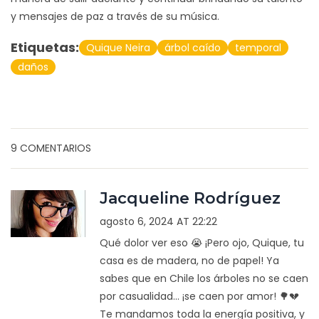
y mensajes de paz a través de su música.
Etiquetas:
Quique Neira
árbol caído
temporal
daños
9 COMENTARIOS
Jacqueline Rodríguez
agosto 6, 2024 AT 22:22
Qué dolor ver eso 😭 ¡Pero ojo, Quique, tu
casa es de madera, no de papel! Ya
sabes que en Chile los árboles no se caen
por casualidad... ¡se caen por amor! 🌳💔
Te mandamos toda la energía positiva, y