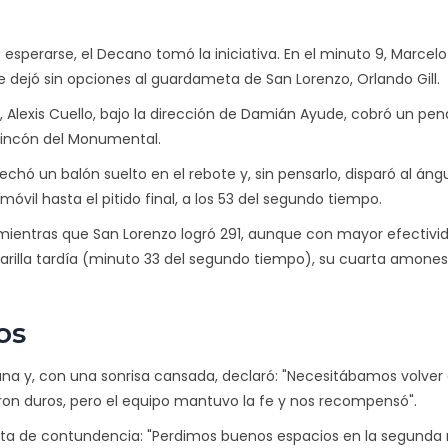
e esperarse, el Decano tomó la iniciativa. En el minuto 9,
Marcelo
dejó sin opciones al guardameta de San Lorenzo, Orlando Gill.
6,
Alexis Cuello
, bajo la dirección de
Damián Ayude
, cobró un pen
a rincón del Monumental.
chó un balón suelto en el rebote y, sin pensarlo, disparó al ángul
móvil hasta el pitido final, a los 53 del segundo tiempo.
ientras que San Lorenzo logró 291, aunque con mayor efectivid
marilla tardía (minuto 33 del segundo tiempo), su cuarta amone
os
buna y, con una sonrisa cansada, declaró: "Necesitábamos volver
ron duros, pero el equipo mantuvo la fe y nos recompensó".
lta de contundencia: "Perdimos buenos espacios en la segunda m