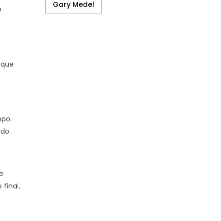
Gary Medel
e
, que
mpo.
ado.
e
final.