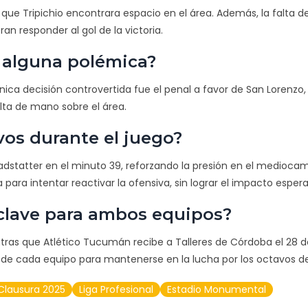
 que Tripichio encontrara espacio en el área. Además, la falta d
an responder al gol de la victoria.
o alguna polémica?
única decisión controvertida fue el penal a favor de San Lorenzo
lta de mano sobre el área.
os durante el juego?
Ladstatter en el minuto 39, reforzando la presión en el medioca
para intentar reactivar la ofensiva, sin lograr el impacto esper
 clave para ambos equipos?
ntras que Atlético Tucumán recibe a Talleres de Córdoba el 28 d
de cada equipo para mantenerse en la lucha por los octavos de 
Clausura 2025
Liga Profesional
Estadio Monumental