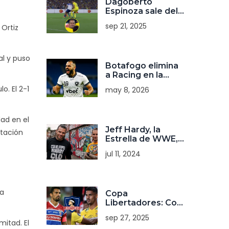
Dagoberto
Espinoza sale del
campo entre
sep 21, 2025
 Ortiz
lágrimas tras
grave lesión de
rodilla contra
Monterrey
al y puso
Botafogo elimina
a Racing en la
Sudamericana:
o. El 2-1
may 8, 2026
victoria clave 2-1
ad en el
Jeff Hardy, la
stación
Estrella de WWE,
Lleva Camiseta de
jul 11, 2024
Colo-Colo y Se
Vuelve Sensación
Viral
 a
Copa
Libertadores: Colo
Colo vigila de
sep 27, 2025
cerca el duelo
itad. El