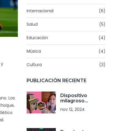
Internacional
(6)
Salud
(5)
Educación
(4)
Música
(4)
 y
Cultura
(3)
PUBLICACIÓN RECIENTE
Dispositivo
uno. Los
milagroso
 choque,
inspirado por
nov 12, 2024
Tesla:
tlético
controversia y
l.
engaño en Chile