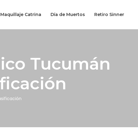
Maquillaje Catrina
Día de Muertos
Retiro Sinner
ético Tucumán
ificación
sificación