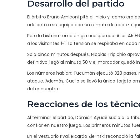
Desarrollo del partido
El árbitro
Bruno Amiconi
pitó el inicio y, como era d
adelantó a su equipo con un remate de cabeza que 
Pero la historia tomó un giro inesperado. A los 45'+
a los visitantes 1-1. La tensión se respiraba en cad
Solo cinco minutos después,
Nicolás Tripichio
aprove
definitivo llegó al minuto 50 y el marcador quedó in
Los números hablan: Tucumán ejecutó 328 pases, m
ataque. Además, Cuello se llevó la única tarjeta a
del encuentro.
Reacciones de los técnic
Al terminar el partido,
Damián Ayude
subió a la tri
confiar en nuestro juego. Los primeros minutos fue
En el vestuario rival,
Ricardo Zielinski
reconoció la fa