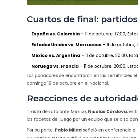
Cuartos de final: partidos
España vs. Colombia
– 11 de octubre, 17:00,
Esta
Estados Unidos vs. Marruecos
– 11 de octubre, 
México vs. Argentina
– 11 de octubre, 20:00,
Esta
Noruega vs. Francia
– 11 de octubre, 20:00,
Esta
Los ganadores se encontrarán en las semifinales el
domingo 19 de octubre en el Nacional.
Reacciones de autoridad
Tras la derrota ante México,
Nicolás Córdova
, ent
las facetas del juego por un equipo que se alza c
Por su parte,
Pablo Milad
señaló en conferencia el 
de mostrar su capacidad organizativa y pasión por e