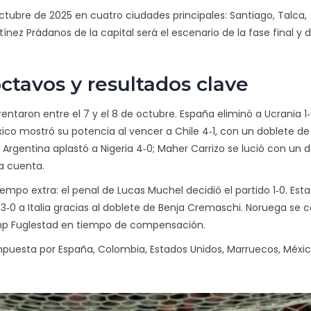
octubre de 2025 en cuatro ciudades principales: Santiago, Talca,
rtínez Prádanos
de la capital será el escenario de la fase final y 
octavos y resultados clave
entaron entre el 7 y el 8 de octubre. España eliminó a Ucrania 1
ico mostró su potencia al vencer a Chile 4‑1, con un doblete d
Argentina aplastó a Nigeria 4‑0; Maher Carrizo se lució con un d
la cuenta.
empo extra: el penal de Lucas Muchel decidió el partido 1‑0. Est
0 a Italia gracias al doblete de Benja Cremaschi. Noruega se c
Kemp Fuglestad en tiempo de compensación.
mpuesta por España, Colombia, Estados Unidos, Marruecos, Méxic