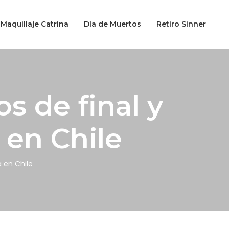
Maquillaje Catrina
Día de Muertos
Retiro Sinner
s de final y
a en Chile
a en Chile