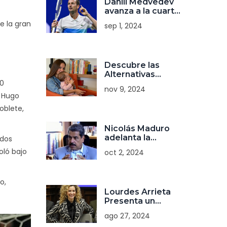
Daniil Medvedev
avanza a la cuarta
ronda del US
de la gran
sep 1, 2024
Open con sólida
victoria sobre
Flavio Cobolli
Descubre las
Alternativas
‑0
Económicas al
nov 9, 2024
Sillón Naranja de
e Hugo
María Pombo
oblete,
Nicolás Maduro
adelanta la
ados
Navidad en
oló bajo
oct 2, 2024
Venezuela con la
frase '¡Corre
caballito!'
o,
Lourdes Arrieta
Presenta un
Proyecto
ago 27, 2024
Libertario para