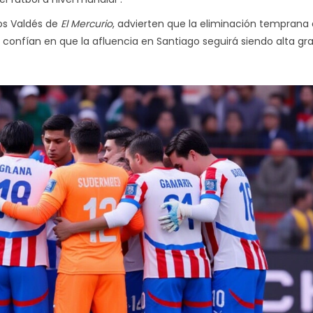
los Valdés de
El Mercurio
, advierten que la eliminación temprana 
e confían en que la afluencia en Santiago seguirá siendo alta gra