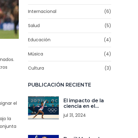
Internacional
(6)
Salud
(5)
Educación
(4)
Música
(4)
onados.
tros
Cultura
(3)
PUBLICACIÓN RECIENTE
El impacto de la
ignar el
ciencia en el
rendimiento
jul 31, 2024
brillante de
bajo la
Simone Biles en
conjunta
las Olimpiadas de
París 2024