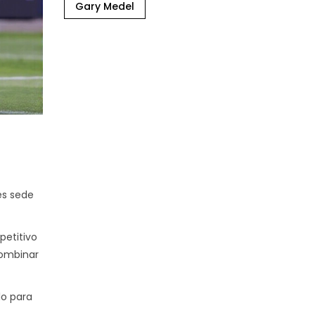
Gary Medel
es sede
petitivo
combinar
lo para