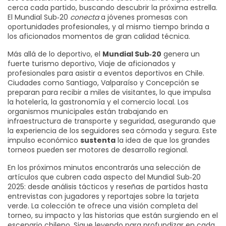
cerca cada partido, buscando descubrir la próxima estrella.
El Mundial Sub‑20
conecta
a jóvenes promesas con
oportunidades profesionales, y al mismo tiempo brinda a
los aficionados momentos de gran calidad técnica.
Más allá de lo deportivo, el
Mundial Sub‑20
genera un
fuerte
turismo deportivo
,
Viaje de aficionados y
profesionales para asistir a eventos deportivos
en Chile.
Ciudades como Santiago, Valparaíso y Concepción se
preparan para recibir a miles de visitantes, lo que impulsa
la hotelería, la gastronomía y el comercio local. Los
organismos municipales están trabajando en
infraestructura de transporte y seguridad, asegurando que
la experiencia de los seguidores sea cómoda y segura. Este
impulso económico
sustenta
la idea de que los grandes
torneos pueden ser motores de desarrollo regional.
En los próximos minutos encontrarás una selección de
artículos que cubren cada aspecto del Mundial Sub‑20
2025: desde análisis tácticos y reseñas de partidos hasta
entrevistas con jugadores y reportajes sobre la tarjeta
verde. La colección te ofrece una visión completa del
torneo, su impacto y las historias que están surgiendo en el
escenario chileno. Sigue leyendo para profundizar en cada