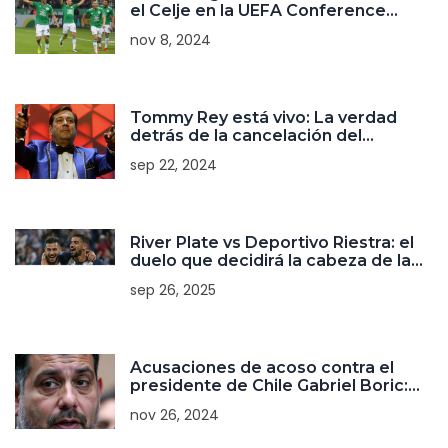
el Celje en la UEFA Conference
League
nov 8, 2024
Tommy Rey está vivo: La verdad
detrás de la cancelación del
concierto de La Sonora de Tommy
sep 22, 2024
Rey
River Plate vs Deportivo Riestra: el
duelo que decidirá la cabeza de la
Zona B
sep 26, 2025
Acusaciones de acoso contra el
presidente de Chile Gabriel Boric:
nuevas revelaciones
nov 26, 2024