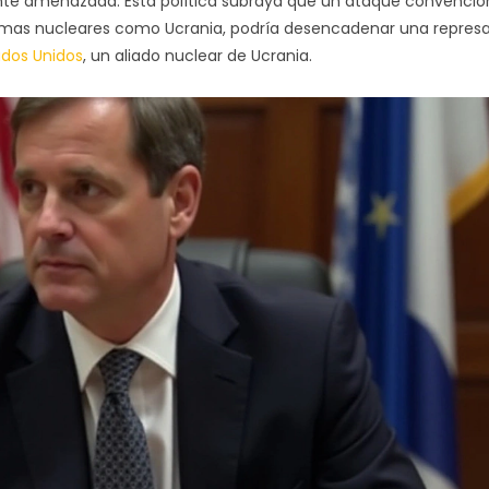
iente amenazada. Esta política subraya que un ataque convencio
 armas nucleares como Ucrania, podría desencadenar una represa
ados Unidos
, un aliado nuclear de Ucrania.