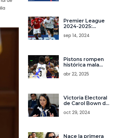
nal de
Mensual del -0,1%
lia
Premier League
2024-2025:
Calendario,
sep 14, 2024
Horarios de
Partidos y
Encuentros de la
Jornada 4
Pistons rompen
histórica mala
racha con triunfo
abr 22, 2025
sobre Knicks en
playoffs
Victoria Electoral
de Carol Bown de
la UDI Sobre el
oct 29, 2024
Frente Amplio en
San Miguel
Nace la primera