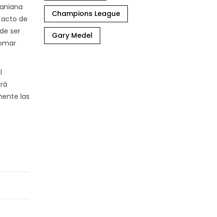
raniana
Champions League
 acto de
de ser
Gary Medel
tomar
l
erá
mente las