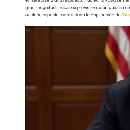
enfrentarse a una respuesta nuclear si Rusia se s
gran magnitud, incluso si proviene de un país sin
nuclear, especialmente dada la implicación de
Est