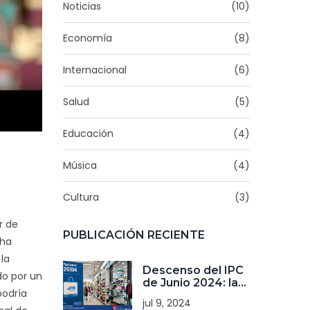
Noticias
(10)
Economía
(8)
Internacional
(6)
Salud
(5)
Educación
(4)
Música
(4)
Cultura
(3)
r de
PUBLICACIÓN RECIENTE
 ha
la
Descenso del IPC
do por un
de Junio 2024: la
podría
Inflación Registra
jul 9, 2024
una Variación