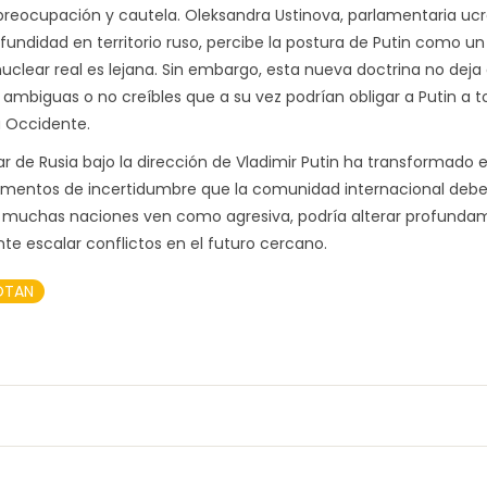
e preocupación y cautela. Oleksandra Ustinova, parlamentaria uc
ndidad en territorio ruso, percibe la postura de Putin como un
uclear real es lejana. Sin embargo, esta nueva doctrina no deja 
 ambiguas o no creíbles que a su vez podrían obligar a Putin a 
a Occidente.
ar de Rusia bajo la dirección de Vladimir Putin ha transformado e
lementos de incertidumbre que la comunidad internacional deb
e muchas naciones ven como agresiva, podría alterar profunda
e escalar conflictos en el futuro cercano.
OTAN