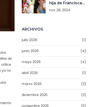
hija de Francisca
Valenzuela y
nov 28, 2024
Daniel Matamala:
Un nuevo
comienzo para la
pareja chilena
ARCHIVOS
julio 2026
(1)
junio 2026
(4)
para
illas de
mayo 2026
(4)
utilice
ú ya no
abril 2026
(1)
sia.
marzo 2026
(3)
diciembre 2025
(3)
imiento
noviembre 2025
(5)