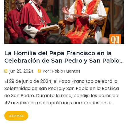
La Homilía del Papa Francisco en la
Celebración de San Pedro y San Pablo
2024: Un Llamado a la Gracia y la
jun 29, 2024
Por :
Pablo Fuentes
Misericordia en el Año Jubilar
El 29 de junio de 2024, el Papa Francisco celebró la
Solemnidad de San Pedro y San Pablo en la Basílica
de San Pedro. Durante la misa, bendijo los palios de
42 arzobispos metropolitanos nombrados en el
último año. Reflexionó sobre la liberación y
LEER MAS
transformación de los apóstoles, comparándolas
con el próximo Año Jubilar.