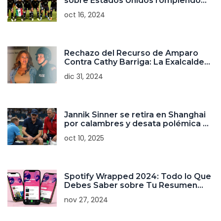
sobre Estados Unidos rompiendo
una racha de cinco años
oct 16, 2024
Rechazo del Recurso de Amparo
Contra Cathy Barriga: La Exalcaldesa
de Maipú Seguirá en Prisión
dic 31, 2024
Preventiva
Jannik Sinner se retira en Shanghai
por calambres y desata polémica en
la ATP
oct 10, 2025
Spotify Wrapped 2024: Todo lo Que
Debes Saber sobre Tu Resumen
Musical Personalizado
nov 27, 2024