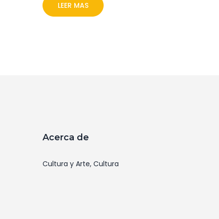
van Gogh, estas piezas demuestran el valor y
LEER MAS
la fascinación atemporal del arte.
Acerca de
Cultura y Arte, Cultura