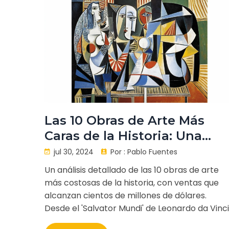
Las 10 Obras de Arte Más
Caras de la Historia: Una
Mirada Profunda a las Obras
jul 30, 2024
Por :
Pablo Fuentes
Millonarias
Un análisis detallado de las 10 obras de arte
más costosas de la historia, con ventas que
alcanzan cientos de millones de dólares.
Desde el 'Salvator Mundi' de Leonardo da Vinci
hasta el 'Retrato del Dr. Gachet' de Vincent