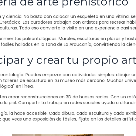
ía de arte prehistórico
y ciencia. No basta con colocar un esqueleto en una vitrina; se
l Cretácico. Los curadores trabajan con artistas para recrear há
lturas. Todo eso convierte la visita en una experiencia casi sen
imientos paleontológicos. Murales, esculturas en plazas y hasta 
fósiles hallados en la zona de La Araucanía, convirtiendo la cienc
par y crear tu propio ar
leontología. Puedes empezar con actividades simples: dibujar un
 en talleres de escultura en tu museo más cercano. Muchas unive
lógica" en línea.
miten crear reconstrucciones en 3D de huesos reales. Con un ra
la piel. Compartir tu trabajo en redes sociales ayuda a difundir l
ogía, la hace accesible. Cada dibujo, cada escultura y cada exh
z que veas una exposición de fósiles, fíjate en los detalles artí