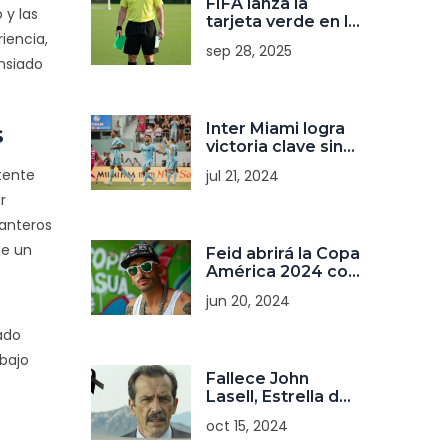
FIFA lanza la
 y las
tarjeta verde en la
iencia,
Copa Sub‑20 2025
sep 28, 2025
de Chile
ansiado
Inter Miami logra
s
victoria clave sin
Messi en el campo
tente
jul 21, 2024
r
lanteros
de un
Feid abrirá la Copa
América 2024 con
una espectacular
jun 20, 2024
actuación en
Atlanta
ado
abajo
Fallece John
Lasell, Estrella de
'Dimensión
oct 15, 2024
Desconocida' y