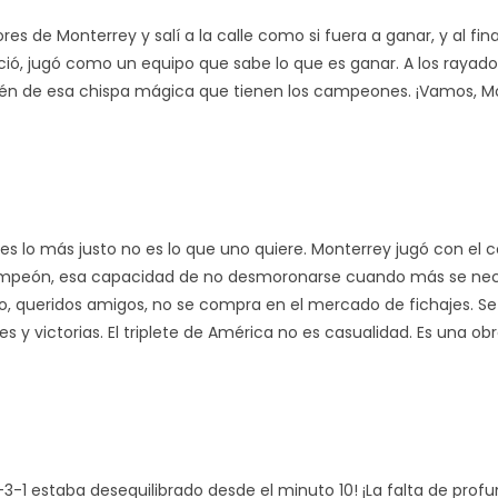
s de Monterrey y salí a la calle como si fuera a ganar, y al final
ció, jugó como un equipo que sabe lo que es ganar. A los rayado
bién de esa chispa mágica que tienen los campeones. ¡Vamos, M
ces lo más justo no es lo que uno quiere. Monterrey jugó con el 
campeón, esa capacidad de no desmoronarse cuando más se nec
so, queridos amigos, no se compra en el mercado de fichajes. Se
es y victorias. El triplete de América no es casualidad. Es una ob
-3-1 estaba desequilibrado desde el minuto 10! ¡La falta de prof