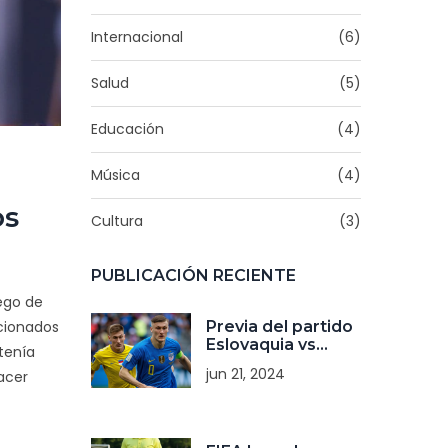
Internacional
(6)
Salud
(5)
Educación
(4)
Música
(4)
os
Cultura
(3)
PUBLICACIÓN RECIENTE
uego de
Previa del partido
icionados
Eslovaquia vs
 tenía
Ucrania en la Euro
jun 21, 2024
acer
2024: dónde ver
en vivo y horarios