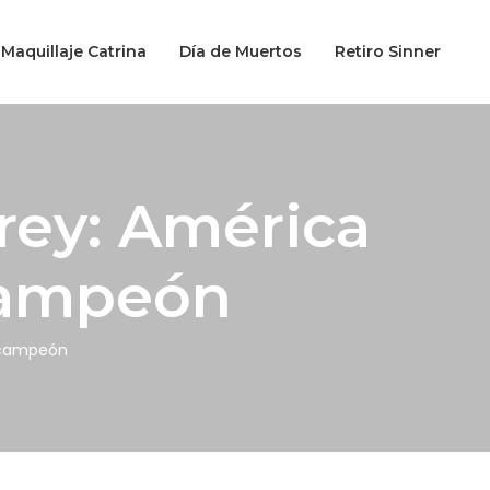
Maquillaje Catrina
Día de Muertos
Retiro Sinner
rey: América
icampeón
ricampeón