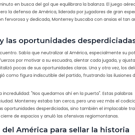
inuto en busca del gol que equilibrara la balanza. El juego aéreo
pero la defensa de América, liderada por jugadores de gran exper
ión fervorosa y dedicada, Monterrey buscaba con ansias el tan 
 y las oportunidades desperdiciada
uentro. Sabía que neutralizar al América, especialmente su po
fuerzos por motivar a su escuadra, alentar cada jugada, y ajusta
talizó pocas de sus oportunidades claras. Una y otra vez, los de
gió como figura indiscutible del partido, frustrando las ilusiones 
ta incredulidad: "Nos quedamos ahí en la puerta". Estas palabras
ciudad. Monterrey estaba tan cerca, pero una vez más el codici
las oportunidades desperdiciadas, sino también el implacable tr
cierre de espacios y anuló las ofensivas regiomontanas.
del América para sellar la historia