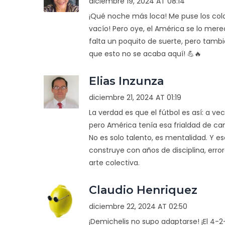
diciembre 19, 2024 AT 08:14
¡Qué noche más loca! Me puse los colore
vacío! Pero oye, el América se lo mere
falta un poquito de suerte, pero tam
que esto no se acaba aquí! 💪🔥
Elias Inzunza
diciembre 21, 2024 AT 01:19
La verdad es que el fútbol es así: a ve
pero América tenía esa frialdad de 
No es solo talento, es mentalidad. Y e
construye con años de disciplina, error
arte colectiva.
Claudio Henriquez
diciembre 22, 2024 AT 02:50
¡Demichelis no supo adaptarse! ¡El 4-2