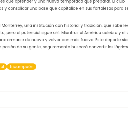
ones que aprender y una nueva temporada que preparar. El club
 y consolidar una base que capitalice en sus fortalezas para s
Monterrey, una institución con historial y tradición, que sabe l
to, pero el potencial sigue ahí. Mientras el América celebra y el c
laro: armarse de nuevo y volver con más fuerza. Este deporte s
a pasión de su gente, seguramente buscará convertir las lágrim
bol
tricampeón