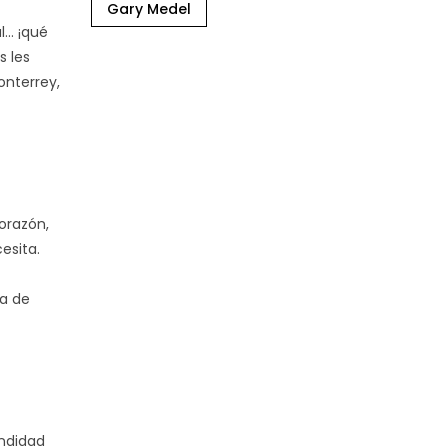
Gary Medel
... ¡qué
s les
onterrey,
corazón,
esita.
ra de
undidad