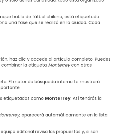
ey o solo tienes curiosidad, todo está organizado
nque habla de fútbol chileno, está etiquetado
na una fase que se realizó en la ciudad. Cada
ención, haz clic y accede al artículo completo. Puedes
s combinar la etiqueta
Monterrey
con otras
ueta. El motor de búsqueda interno te mostrará
mportante.
ulos etiquetados como
Monterrey
. Así tendrás la
onterrey
, aparecerá automáticamente en la lista.
quipo editorial revisa las propuestas y, si son