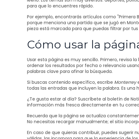
leerlo. Los temas son muy diversos: deportes, políti
para que lo encuentres rápido.
Por ejemplo, encontrarás artículos como "Primera 
porque menciona una partida que se jugó en Monter
pieza está marcada para que puedas filtrar por tus 
Cómo usar la página
Usar esta página es muy sencillo. Primero, revisa la 
ordenar los resultados por fecha o relevancia usan
palabras clave para afinar la búsqueda.
Si buscas contenido específico, escribe
Monterrey
e
todas las entradas que incluyen la palabra. Es una
¿Te gusta estar al día? Suscríbete al boletín de N
información más fresca directamente en tu correo, s
Recuerda que la página se actualiza constantement
No necesitas recargar manualmente; el sitio incorp
En caso de que quieras contribuir, puedes sugerir nu
válidas, las incorpora para que la experiencia de lo