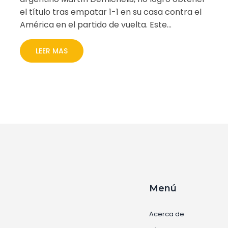
el título tras empatar 1-1 en su casa contra el
América en el partido de vuelta. Este
resultado, junto con la derrota 2-1 del partido
de ida, llevó al América a ser el primer
LEER MAS
tricampeón en la historia de los torneos
cortos. A pesar del apoyo de su afición,
Monterrey no pudo revertir el marcador. El
técnico expresó su decepción diciendo: 'Nos
quedamos ahí en la puerta'.
Menú
Acerca de