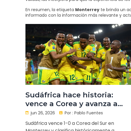
En resumen, la etiqueta
Monterrey
te brinda un ac
informado con la información más relevante y actu
Sudáfrica hace historia:
vence a Corea y avanza a
octavos en el Mundial 2026
jun 26, 2026
Por :
Pablo Fuentes
Sudáfrica vence 1-0 a Corea del Sur en
Monterrey y clasifica históricamente a