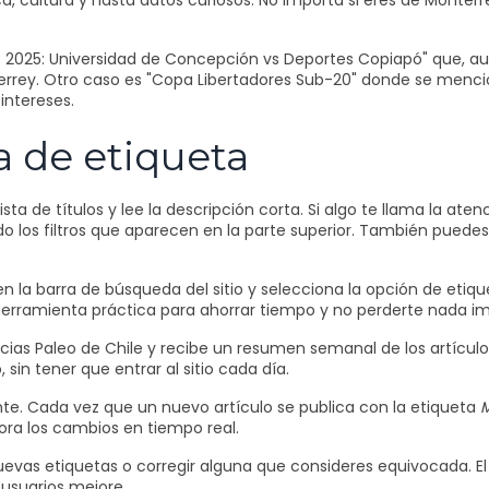
ca, cultura y hasta datos curiosos. No importa si eres de Monterr
B 2025: Universidad de Concepción vs Deportes Copiapó" que, au
rey. Otro caso es "Copa Libertadores Sub-20" donde se mencio
intereses.
 de etiqueta
lista de títulos y lee la descripción corta. Si algo te llama la at
do los filtros que aparecen en la parte superior. También puede
n la barra de búsqueda del sitio y selecciona la opción de etiq
 herramienta práctica para ahorrar tiempo y no perderte nada i
oticias Paleo de Chile y recibe un resumen semanal de los artíc
in tener que entrar al sitio cada día.
e. Cada vez que un nuevo artículo se publica con la etiqueta
M
ora los cambios en tiempo real.
evas etiquetas o corregir alguna que consideres equivocada. El e
s usuarios mejore.