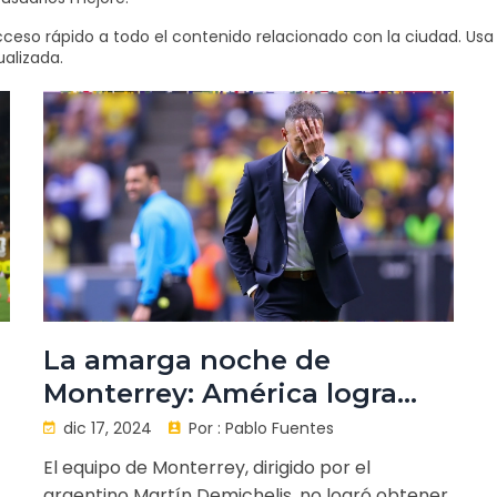
ceso rápido a todo el contenido relacionado con la ciudad. Usa lo
alizada.
La amarga noche de
Monterrey: América logra
historia como tricampeón
dic 17, 2024
Por :
Pablo Fuentes
El equipo de Monterrey, dirigido por el
argentino Martín Demichelis, no logró obtener