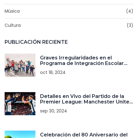
Música
(4)
Cultura
(3)
PUBLICACIÓN RECIENTE
Graves Irregularidades en el
Programa de Integración Escolar
Reveladas por la Contraloría General
oct 18, 2024
de Chile
Detalles en Vivo del Partido de la
Premier League: Manchester United
vs Tottenham Hotspur
sep 30, 2024
Celebración del 80 Aniversario del