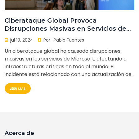
Ciberataque Global Provoca
Disrupciones Masivas en Servicios de
Microsoft
jul 19, 2024
Por :
Pablo Fuentes
Un ciberataque global ha causado disrupciones
masivas en los servicios de Microsoft, afectando a
infraestructuras críticas en todo el mundo. El
incidente está relacionado con una actualización de
software de Crowdstrike, que ha impactado
LEER MAS
sistemas Windows. Entre los sectores más afectados
están el transporte, la salud y los servicios
financieros. La Casa Blanca está investigando el
hecho.
Acerca de