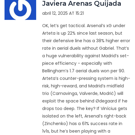
Javiera Arenas Quijada
abril 12, 2025 AT 15:21
OK, let’s get tactical. Arsenal’s xG under
Arteta is up 22% since last season, but
their defensive line has a 38% higher error
rate in aerial duels without Gabriel. That’s
a huge vulnerability against Madrid’s set-
piece efficiency - especially with
Bellingham’s 1.7 aerial duels won per 90.
Arteta’s counter-pressing system is high-
risk, high-reward, and Madrid’s midfield
trio (Camavinga, Valverde, Modrić) will
exploit the space behind Ødegaard if he
drops too deep. The key? If Vinícius gets
isolated on the left, Arsenal’s right-back
(Zinchenko) has a 61% success rate in
1v1s, but he’s been playing with a