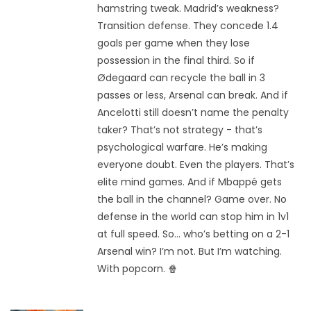
hamstring tweak. Madrid’s weakness?
Transition defense. They concede 1.4
goals per game when they lose
possession in the final third. So if
Ødegaard can recycle the ball in 3
passes or less, Arsenal can break. And if
Ancelotti still doesn’t name the penalty
taker? That’s not strategy - that’s
psychological warfare. He’s making
everyone doubt. Even the players. That’s
elite mind games. And if Mbappé gets
the ball in the channel? Game over. No
defense in the world can stop him in 1v1
at full speed. So... who’s betting on a 2-1
Arsenal win? I’m not. But I’m watching.
With popcorn. 🍿