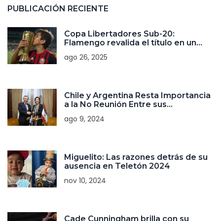
PUBLICACIÓN RECIENTE
Copa Libertadores Sub-20:
Flamengo revalida el título en un
derbi brasileño decidido por
ago 26, 2025
penaltis
Chile y Argentina Resta Importancia
a la No Reunión Entre sus
Presidentes Durante la Breve Visita
ago 9, 2024
de Javier Milei
Miguelito: Las razones detrás de su
ausencia en Teletón 2024
nov 10, 2024
Cade Cunningham brilla con su