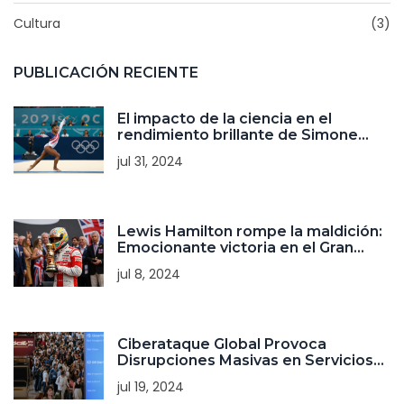
Cultura
(3)
PUBLICACIÓN RECIENTE
El impacto de la ciencia en el
rendimiento brillante de Simone
Biles en las Olimpiadas de París
jul 31, 2024
2024
Lewis Hamilton rompe la maldición:
Emocionante victoria en el Gran
Premio de Gran Bretaña de Fórmula
jul 8, 2024
1
Ciberataque Global Provoca
Disrupciones Masivas en Servicios
de Microsoft
jul 19, 2024