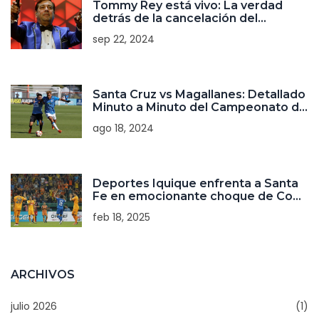
Tommy Rey está vivo: La verdad
detrás de la cancelación del
concierto de La Sonora de Tommy
sep 22, 2024
Rey
Santa Cruz vs Magallanes: Detallado
Minuto a Minuto del Campeonato de
Ascenso 2024, Jornada 22
ago 18, 2024
Deportes Iquique enfrenta a Santa
Fe en emocionante choque de Copa
Libertadores
feb 18, 2025
ARCHIVOS
julio 2026
(1)