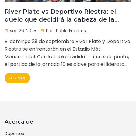
River Plate vs Deportivo Riestra: el
duelo que decidirá la cabeza de la
Zona B
sep 26, 2025
Por :
Pablo Fuentes
El domingo 28 de septiembre River Plate y Deportivo
Riestra se enfrentarán en el Estadio Más
Monumental. Con la tabla dividida por un solo punto,
el partido de la jornada 10 es clave para el liderato
de la Zona B del Torneo Clausura 2025. Gallardo llega
LEER MAS
con dudas de alineación y ambos equipos buscan
afianzarse como contendientes al título.
Acerca de
Deportes