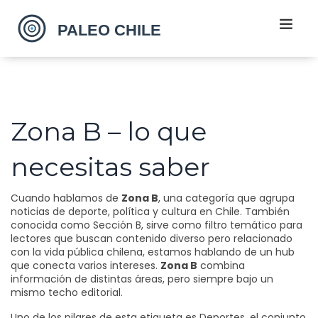
Zona B – lo que
necesitas saber
Cuando hablamos de
Zona B
,
una categoría que agrupa
noticias de deporte, política y cultura en Chile
. También
conocida como
Sección B
,
sirve como filtro temático para
lectores que buscan contenido diverso pero relacionado
con la vida pública chilena
, estamos hablando de un hub
que conecta varios intereses.
Zona B
combina
información de distintas áreas, pero siempre bajo un
mismo techo editorial.
Uno de los pilares de esta etiqueta es
Deportes
,
el conjunto