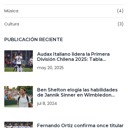
Música
(4)
Cultura
(3)
PUBLICACIÓN RECIENTE
Audax Italiano lidera la Primera
División Chilena 2025: Tabla
actualizada y tendencias del
may 20, 2025
campeonato
Ben Shelton elogia las habilidades
de Jannik Sinner en Wimbledon
2024
jul 8, 2024
Fernando Ortiz confirma once titular