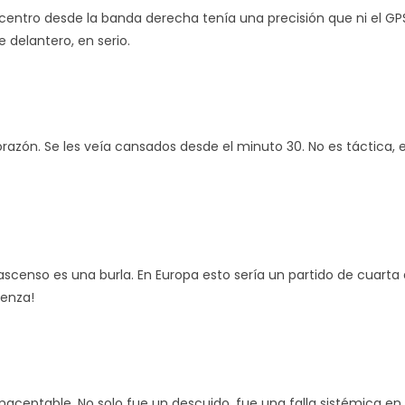
se centro desde la banda derecha tenía una precisión que ni el GP
 delantero, en serio.
azón. Se les veía cansados desde el minuto 30. No es táctica, e
 ascenso es una burla. En Europa esto sería un partido de cuarta d
üenza!
inaceptable. No solo fue un descuido, fue una falla sistémica en 