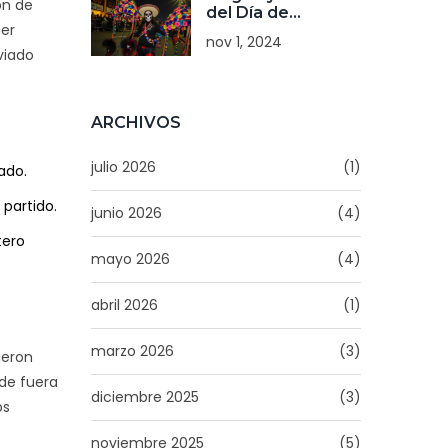
ón de
del Día de
mer
Muertos en
nov 1, 2024
México: Más Allá
viado
de lo Prehispánico
ARCHIVOS
julio 2026
(1)
ado.
 partido.
junio 2026
(4)
tero
mayo 2026
(4)
abril 2026
(1)
marzo 2026
(3)
ieron
de fuera
diciembre 2025
(3)
os
noviembre 2025
(5)