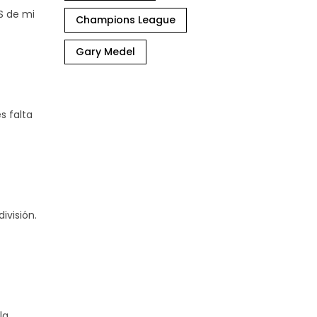
S de mi
Champions League
Gary Medel
s falta
ivisión.
la