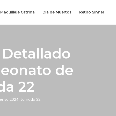
Maquillaje Catrina
Día de Muertos
Retiro Sinner
 Detallado
peonato de
da 22
enso 2024, Jornada 22