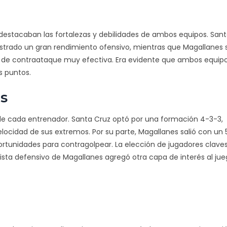
os destacaban las fortalezas y debilidades de ambos equipos. San
ostrado un gran rendimiento ofensivo, mientras que Magallanes 
a de contraataque muy efectiva. Era evidente que ambos equipo
s puntos.
as
as de cada entrenador. Santa Cruz optó por una formación 4-3-3,
ocidad de sus extremos. Por su parte, Magallanes salió con un 
tunidades para contragolpear. La elección de jugadores clav
ista defensivo de Magallanes agregó otra capa de interés al jue