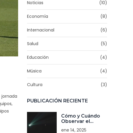
Noticias
(10)
Economía
(8)
Internacional
(6)
Salud
(5)
Educación
(4)
Música
(4)
Cultura
(3)
a jornada
PUBLICACIÓN RECIENTE
uipos,
uipos
Cómo y Cuándo
Observar el
Cometa ATLAS
ene 14, 2025
(C/2024 G3) en