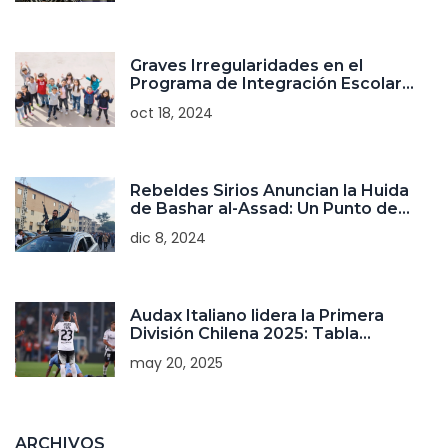
Graves Irregularidades en el
Programa de Integración Escolar
Reveladas por la Contraloría General
oct 18, 2024
de Chile
Rebeldes Sirios Anuncian la Huida
de Bashar al-Assad: Un Punto de
Inflexión en el Conflicto
dic 8, 2024
Audax Italiano lidera la Primera
División Chilena 2025: Tabla
actualizada y tendencias del
may 20, 2025
campeonato
ARCHIVOS