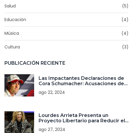
Salud
(5)
Educación
(4)
Música
(4)
Cultura
(3)
PUBLICACIÓN RECIENTE
Las Impactantes Declaraciones de
Cora Schumacher: Acusaciones de
Uso y Engaño en su Matrimonio con
ago 22, 2024
Ralf Schumacher
Lourdes Arrieta Presenta un
Proyecto Libertario para Reducir el
Período de Juicio en Casos de
ago 27, 2024
Genocidio