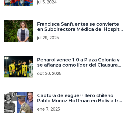
jul 5, 2024
Francisca Sanfuentes se convierte
en Subdirectora Médica del Hospital
Clínico Magallanes mientras sigue
jul 29, 2025
como Seremi
Peñarol vence 1-0 a Plaza Colonia y
se afianza como líder del Clausura
2025
oct 30, 2025
Captura de exguerrillero chileno
Pablo Muñoz Hoffman en Bolivia tras
casi tres décadas evadido
ene 7, 2025