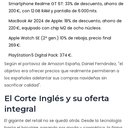
Smartphone
Realme
GT 6T: 33% de descuento, ahorro de
200 €, con 12 GB RAM y pantalla de 6 000 nits.
MacBook Air 2024 de
Apple
: 18% de descuento, ahorro de
220 €, equipado con chip M2 de ocho núcleos.
Apple Watch SE (2ª gen.) 10% de rebaja, precio final
269 €.
PlayStation 5 Digital Pack: 374 €.
Según el portavoz de Amazon España, Daniel Fernández, "el
objetivo era ofrecer precios que realmente permitieran a
los españoles adelantar sus compras navideñas sin
sacrificar calidad".
El Corte Inglés y su oferta
integral
El gigante del retail no se quedó atrás. Desde la tecnología
hasta el bricolaje, pasando por moda y cosmética, la firma