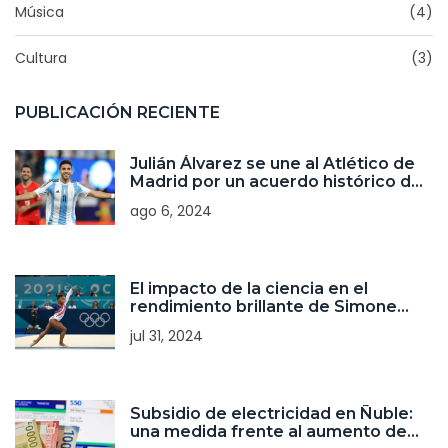
Música
(4)
Cultura
(3)
PUBLICACIÓN RECIENTE
Julián Álvarez se une al Atlético de
Madrid por un acuerdo histórico de
€95 millones
ago 6, 2024
El impacto de la ciencia en el
rendimiento brillante de Simone
Biles en las Olimpiadas de París
jul 31, 2024
2024
Subsidio de electricidad en Ñuble:
una medida frente al aumento de