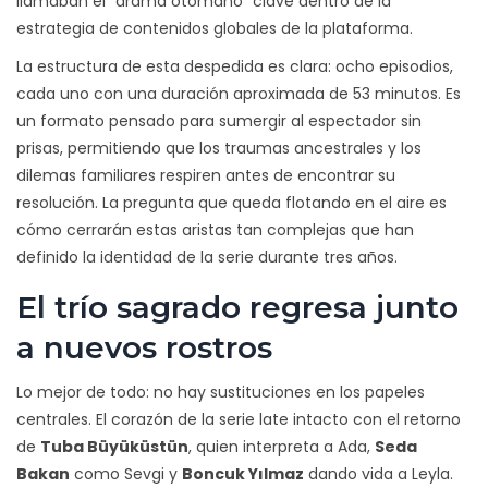
llamaban el "drama otomano" clave dentro de la
estrategia de contenidos globales de la plataforma.
La estructura de esta despedida es clara: ocho episodios,
cada uno con una duración aproximada de 53 minutos. Es
un formato pensado para sumergir al espectador sin
prisas, permitiendo que los traumas ancestrales y los
dilemas familiares respiren antes de encontrar su
resolución. La pregunta que queda flotando en el aire es
cómo cerrarán estas aristas tan complejas que han
definido la identidad de la serie durante tres años.
El trío sagrado regresa junto
a nuevos rostros
Lo mejor de todo: no hay sustituciones en los papeles
centrales. El corazón de la serie late intacto con el retorno
de
Tuba Büyüküstün
, quien interpreta a
Ada
,
Seda
Bakan
como
Sevgi
y
Boncuk Yılmaz
dando vida a
Leyla
.