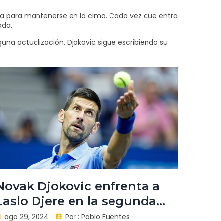
cia para mantenerse en la cima. Cada vez que entra
ada.
guna actualización. Djokovic sigue escribiendo su
Novak Djokovic enfrenta a
Laslo Djere en la segunda
ronda del US Open 2024:
ago 29, 2024
Por :
Pablo Fuentes