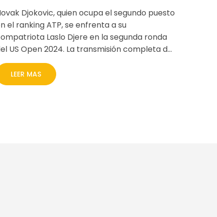
detalles de horario y
ovak Djokovic, quien ocupa el segundo puesto
transmisión
n el ranking ATP, se enfrenta a su
ompatriota Laslo Djere en la segunda ronda
el US Open 2024. La transmisión completa del
vento estará disponible en ESPN y Disney+
Premium.
LEER MAS