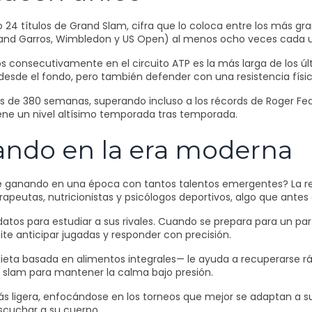
24 títulos de Grand Slam, cifra que lo coloca entre los más gr
Roland Garros, Wimbledon y US Open) al menos ocho veces cada u
s consecutivamente en el circuito ATP es la más larga de los últ
desde el fondo, pero también defender con una resistencia físic
ás de 380 semanas, superando incluso a los récords de Roger Fe
ene un nivel altísimo temporada tras temporada.
ndo en la era moderna
ganando en una época con tantos talentos emergentes? La resp
apeutas, nutricionistas y psicólogos deportivos, algo que antes
tos para estudiar a sus rivales. Cuando se prepara para un part
ite anticipar jugadas y responder con precisión.
u dieta basada en alimentos integrales— le ayuda a recuperarse rá
 slam para mantener la calma bajo presión.
 ligera, enfocándose en los torneos que mejor se adaptan a s
 escuchar a su cuerpo.