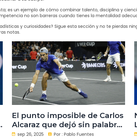
sta; es un ejemplo de cómo combinar talento, disciplina y cien
ompetencia no son barreras cuando tienes la mentalidad adecu
tadísticas y curiosidades? Sigue esta sección y no te pierdas nin
ras notas.
El punto imposible de Carlos
y
Alcaraz que dejó sin palabras
a Novak Djokovic
sep 26, 2025
Por :
Pablo Fuentes