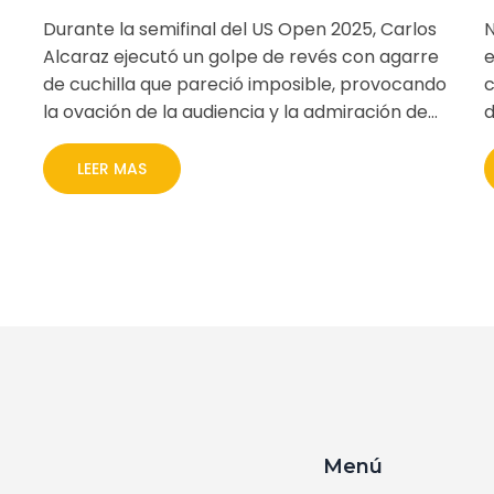
Durante la semifinal del US Open 2025, Carlos
N
Alcaraz ejecutó un golpe de revés con agarre
e
de cuchilla que pareció imposible, provocando
c
la ovación de la audiencia y la admiración de
d
Novak Djokovic. El punto, surgido de una
e
posición defensiva, resaltó la cobertura y
LEER MAS
anticipación del español. Ese instante marcó la
campaña victoriosa del joven, que se llevó su
segundo título en Nueva York y consolidó su
dominio en la temporada.
Menú