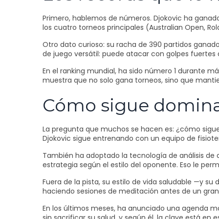
Primero, hablemos de números. Djokovic ha ganado 
los cuatro torneos principales (Australian Open, 
Otro dato curioso: su racha de 390 partidos ganado
de juego versátil: puede atacar con golpes fuertes 
En el ranking mundial, ha sido número 1 durante m
muestra que no solo gana torneos, sino que manti
Cómo sigue domina
La pregunta que muchos se hacen es: ¿cómo sigue 
Djokovic sigue entrenando con un equipo de fisioter
También ha adoptado la tecnología de análisis de da
estrategia según el estilo del oponente. Eso le perm
Fuera de la pista, su estilo de vida saludable —y s
haciendo sesiones de meditación antes de un gran
En los últimos meses, ha anunciado una agenda más
sin sacrificar su salud, y según él, la clave está en