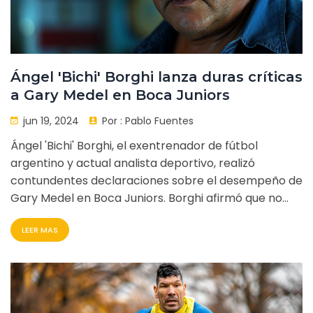
Ángel 'Bichi' Borghi lanza duras críticas
a Gary Medel en Boca Juniors
jun 19, 2024
Por :
Pablo Fuentes
Ángel 'Bichi' Borghi, el exentrenador de fútbol
argentino y actual analista deportivo, realizó
contundentes declaraciones sobre el desempeño de
Gary Medel en Boca Juniors. Borghi afirmó que no
querría a Medel en su equipo hoy en día debido a una
LEER MAS
notable declinación en sus habilidades.