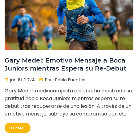
Gary Medel: Emotivo Mensaje a Boca
Juniors mientras Espera su Re-Debut
jun 19, 2024
Por :
Pablo Fuentes
Gary Medel, mediocampista chileno, ha mostrado su
gratitud hacia Boca Juniors mientras espera su re-
debut tras recuperarse de una lesión. A través de un
emotivo mensaje, subraya su compromiso con el
equipo y su deseo de volver al campo. La noticia
LEER MAS
resalta la dedicación de Medel y su entusiasmo por
regresar a la acción.