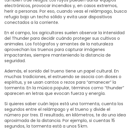
también trae riesgos. Los rayos pueden dañar equipos
electrónicos, provocar incendios y, en casos extremos,
herir a personas. Por eso, cuando veas el relámpago, busca
refugio bajo un techo sólido y evita usar dispositivos
conectados a la corriente.
En el campo, los agricultores suelen observar la intensidad
del Thunder para decidir cuándo proteger sus cultivos o
animales. Los fotógrafos y amantes de la naturaleza
aprovechan los truenos para capturar imágenes
impactantes, siempre manteniendo la distancia de
seguridad.
Además, el sonido del trueno tiene un papel cultural. En
muchas tradiciones, el estruendo se asocia con dioses o
espíritus, y se usan cantos o rezos para “amanecer” la
tormenta. En la música popular, términos como “thunder”
aparecen en letras que evocan fuerza y energía.
Si quieres saber cuán lejos está una tormenta, cuenta los
segundos entre el relámpago y el trueno y divide el
número por tres. El resultado, en kilómetros, te da una idea
aproximada de la distancia. Por ejemplo, si cuentas 15
segundos, la tormenta está a unos 5 km.