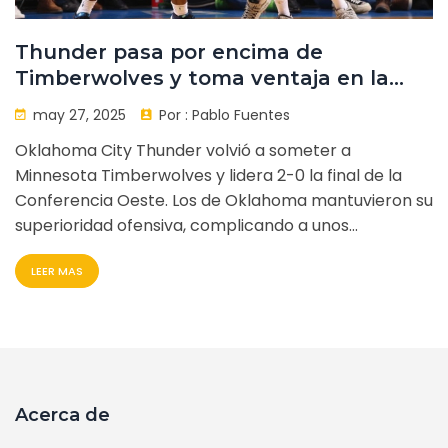
Thunder pasa por encima de
Timberwolves y toma ventaja en la
final del Oeste
may 27, 2025
Por :
Pablo Fuentes
Oklahoma City Thunder volvió a someter a
Minnesota Timberwolves y lidera 2-0 la final de la
Conferencia Oeste. Los de Oklahoma mantuvieron su
superioridad ofensiva, complicando a unos
Timberwolves que buscan remontar la serie tras su
LEER MAS
buen rendimiento en playoffs. El tercer partido será
vital para Minnesota en su casa.
Acerca de