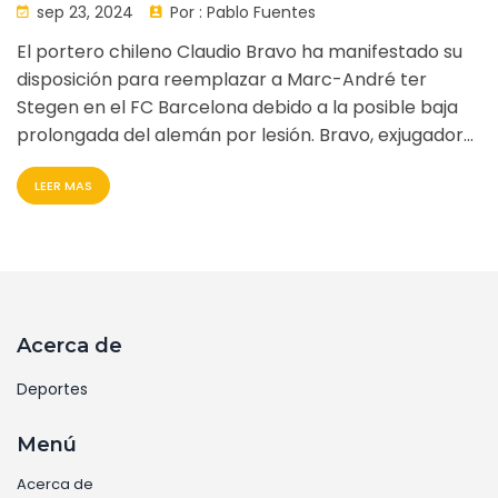
sep 23, 2024
Por :
Pablo Fuentes
El portero chileno Claudio Bravo ha manifestado su
disposición para reemplazar a Marc-André ter
Stegen en el FC Barcelona debido a la posible baja
prolongada del alemán por lesión. Bravo, exjugador
del Barcelona, considera que su experiencia y
LEER MAS
habilidades podrían ser beneficiosas para el equipo
en este momento difícil.
Acerca de
Deportes
Menú
Acerca de