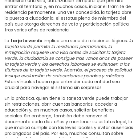
necesitan una
visa
,
autorización temporal que permite
entrar al territorio y, en muchos casos, iniciar el trámite de
residencia permanente
. Una vez concedida, la tarjeta abre
la puerta a
ciudadanía
,
el estatus pleno de miembro del
país que otorga derechos de voto y participación política
tras varios años de residencia
.
La
tarjeta verde
implica una serie de relaciones lógicas:
la
tarjeta verde permite la residencia permanente
,
la
inmigración requiere una visa antes de solicitar la tarjeta
verde
,
la ciudadanía se consigue tras varios años de poseer
la tarjeta verde
y
los derechos laborales se extienden a los
titulares de la tarjeta verde
. Además,
el proceso de solicitud
incluye evaluación de antecedentes penales y médicos
.
Estos vínculos hacen que entender cada entidad sea
crucial para navegar el sistema sin sorpresas.
En la práctica, quien tiene la tarjeta verde puede trabajar
sin restricciones, abrir cuentas bancarias, acceder a
educación y, en muchos casos, solicitar beneficios
sociales. Sin embargo, también debe renovar el
documento cada diez años y mantener su estatus legal, lo
que implica cumplir con las leyes locales y evitar ausencias
prolongadas del país. Por eso, muchos consultan sobre