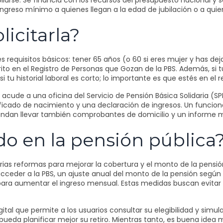
ilarse. Se financia con los recursos del presupuesto nacional y s
n ingreso mínimo a quienes llegan a la edad de jubilación o a qui
icitarla?
tres requisitos básicos: tener 65 años (o 60 si eres mujer y has 
rito en el Registro de Personas que Gozan de la PBS. Además, si t
tu historial laboral es corto; lo importante es que estés en el r
 acude a una oficina del Servicio de Pensión Básica Solidaria (SPBS
tificado de nacimiento y una declaración de ingresos. Un funciona
ndan llevar también comprobantes de domicilio y un informe méd
o en la pensión pública
rias reformas para mejorar la cobertura y el monto de la pensi
acceder a la PBS, un ajuste anual del monto de la pensión según l
 para aumentar el ingreso mensual. Estas medidas buscan evitar
al que permite a los usuarios consultar su elegibilidad y simular
eda planificar mejor su retiro. Mientras tanto, es buena idea 