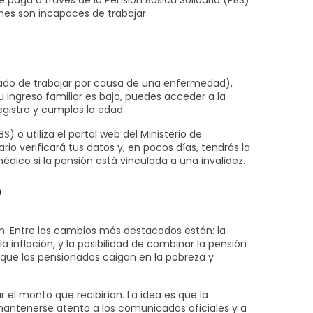
e paga a través de la Pensión Básica Solidaria (PBS)
enes son incapaces de trabajar.
dejado de trabajar por causa de una enfermedad),
u ingreso familiar es bajo, puedes acceder a la
egistro y cumplas la edad.
) o utiliza el portal web del Ministerio de
rio verificará tus datos y, en pocos días, tendrás la
ico si la pensión está vinculada a una invalidez.
?
ón. Entre los cambios más destacados están: la
a inflación, y la posibilidad de combinar la pensión
 que los pensionados caigan en la pobreza y
 el monto que recibirían. La idea es que la
mantenerse atento a los comunicados oficiales y a