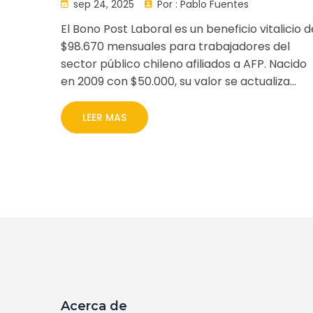
que puedes recibir de por
sep 24, 2025
Por :
Pablo Fuentes
vida
El Bono Post Laboral es un beneficio vitalicio d
$98.670 mensuales para trabajadores del
sector público chileno afiliados a AFP. Nacido
en 2009 con $50.000, su valor se actualiza
según el IPC. Es libre de impuestos, no
constituye salario y se paga junto a la pensión
LEER MAS
Solo pueden solicitarlo quienes cumplan
requisitos de edad, permanencia y tiempo de
servicio.
Acerca de