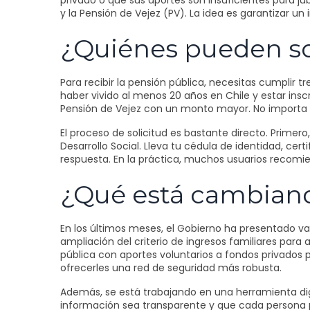
privado o que sus aportes son insuficientes para jub
y la Pensión de Vejez (PV). La idea es garantizar u
¿Quiénes pueden sol
Para recibir la pensión pública, necesitas cumplir 
haber vivido al menos 20 años en Chile y estar insc
Pensión de Vejez con un monto mayor. No importa si 
El proceso de solicitud es bastante directo. Primero,
Desarrollo Social. Lleva tu cédula de identidad, cer
respuesta. En la práctica, muchos usuarios recomie
¿Qué está cambiand
En los últimos meses, el Gobierno ha presentado va
ampliación del criterio de ingresos familiares para 
pública con aportes voluntarios a fondos privados
ofrecerles una red de seguridad más robusta.
Además, se está trabajando en una herramienta digit
información sea transparente y que cada persona pu