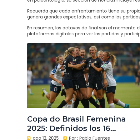
en paleontología, su sección de noticias incluye
Recuerda que cada enfrentamiento tiene su propia h
genera grandes expectativas, así como los partidos
En resumen, los octavos de final son el momento do
plataformas digitales para ver los partidos y parti
Copa do Brasil Femenina
2025: Definidos los 16
equipos que pasan a
ago 12, 2025
Por :
Pablo Fuentes