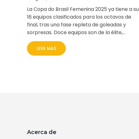
octavos de final
La Copa do Brasil Femenina 2025 ya tiene a su
16 equipos clasificados para los octavos de
final, tras una fase repleta de goleadas y
sorpresas. Doce equipos son de la élite,
reflejando el peso creciente del fútbol
femenino en Brasil. El sorteo ya se realizó y en
LEER MAS
breve se conocerán los emparejamientos.
Acerca de