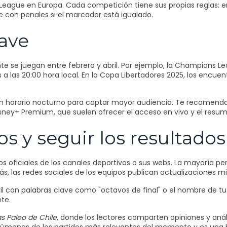
eague en Europa. Cada competición tiene sus propias reglas: en 
con penales si el marcador está igualado.
lave
e se juegan entre febrero y abril. Por ejemplo, la Champions L
 las 20:00 hora local. En la Copa Libertadores 2025, los encuent
se en horario nocturno para captar mayor audiencia. Te recomend
ney+ Premium, que suelen ofrecer el acceso en vivo y el resume
s y seguir los resultados
pps oficiales de los canales deportivos o sus webs. La mayoría pe
más, las redes sociales de los equipos publican actualizaciones 
l con palabras clave como "octavos de final" o el nombre de tu e
te.
as Paleo de Chile
, donde los lectores comparten opiniones y anál