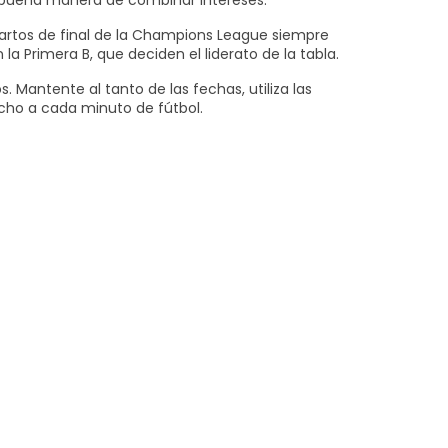
a buena manera de combinar intereses.
uartos de final de la Champions League siempre
 Primera B, que deciden el liderato de la tabla.
Mantente al tanto de las fechas, utiliza las
echo a cada minuto de fútbol.