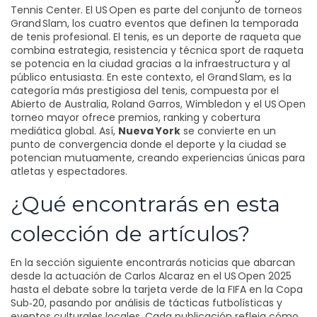
Tennis Center
. El
US Open
es parte del conjunto de torneos
Grand Slam, los cuatro eventos que definen la temporada
de tenis profesional
. El
tenis
,
es un deporte de raqueta que
combina estrategia, resistencia y técnica
sport de raqueta
se potencia en la ciudad gracias a la infraestructura y al
público entusiasta
. En este contexto, el
Grand Slam
,
es la
categoría más prestigiosa del tenis, compuesta por el
Abierto de Australia, Roland Garros, Wimbledon y el US Open
torneo mayor
ofrece premios, ranking y cobertura
mediática global
. Así,
Nueva York
se convierte en un
punto de convergencia donde el deporte y la ciudad se
potencian mutuamente, creando experiencias únicas para
atletas y espectadores.
¿Qué encontrarás en esta
colección de artículos?
En la sección siguiente encontrarás noticias que abarcan
desde la actuación de Carlos Alcaraz en el US Open 2025
hasta el debate sobre la tarjeta verde de la FIFA en la Copa
Sub‑20, pasando por análisis de tácticas futbolísticas y
eventos culturales locales. Cada publicación refleja cómo