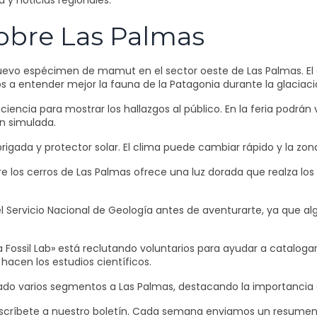
 y noticias regionales.
sobre Las Palmas
uevo espécimen de mamut en el sector oeste de Las Palmas. El 
s a entender mejor la fauna de la Patagonia durante la glaciaci
iencia para mostrar los hallazgos al público. En la feria podrán v
ón simulada.
abrigada y protector solar. El clima puede cambiar rápido y la zo
re los cerros de Las Palmas ofrece una luz dorada que realza los
l Servicio Nacional de Geología antes de aventurarte, ya que al
 Fossil Lab» está reclutando voluntarios para ayudar a catalogar
acen los estudios científicos.
do varios segmentos a Las Palmas, destacando la importancia de
 suscríbete a nuestro boletín. Cada semana enviamos un resumen