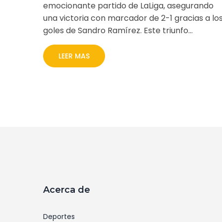
emocionante partido de LaLiga, asegurando
una victoria con marcador de 2-1 gracias a lo
goles de Sandro Ramírez. Este triunfo
consolida la racha positiva del equipo bajo la
dirección de Diego Martínez, mientras que
LEER MAS
Valladolid continúa luchando al final de la tab
tras un reciente cambio de entrenador.
Acerca de
Deportes