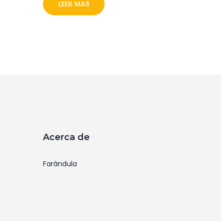
mientras Lucero asumió toda la
LEER MAS
responsabilidad. El escándalo afectó
directamente a la familia del animador.
Acerca de
Farándula