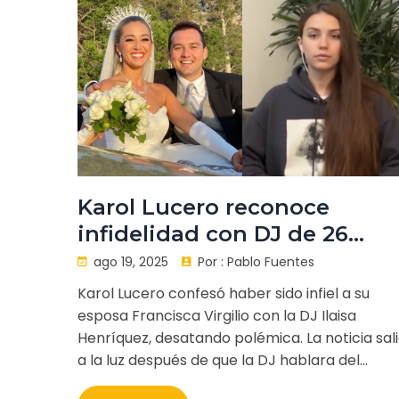
Karol Lucero reconoce
infidelidad con DJ de 26
años y enfrenta críticas
ago 19, 2025
Por :
Pablo Fuentes
familiares
Karol Lucero confesó haber sido infiel a su
esposa Francisca Virgilio con la DJ Ilaisa
Henríquez, desatando polémica. La noticia sal
a la luz después de que la DJ hablara del
encuentro en redes sociales y televisión,