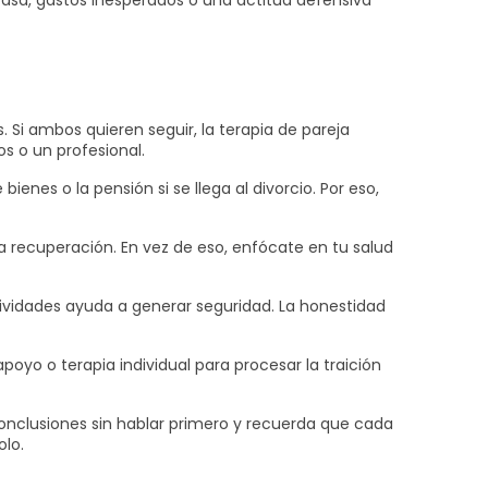
asa, gastos inesperados o una actitud defensiva
 Si ambos quieren seguir, la terapia de pareja
s o un profesional.
bienes o la pensión si se llega al divorcio. Por eso,
a recuperación. En vez de eso, enfócate en tu salud
ctividades ayuda a generar seguridad. La honestidad
poyo o terapia individual para procesar la traición
conclusiones sin hablar primero y recuerda que cada
olo.