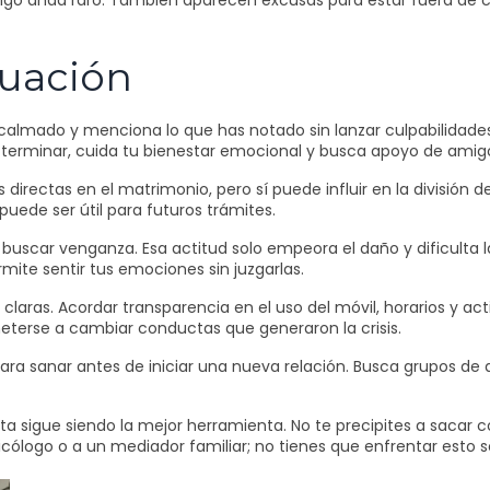
lgo anda raro. También aparecen excusas para estar fuera de c
tuación
calmado y menciona lo que has notado sin lanzar culpabilidades.
s terminar, cuida tu bienestar emocional y busca apoyo de amigo
s directas en el matrimonio, pero sí puede influir en la división de 
uede ser útil para futuros trámites.
 buscar venganza. Esa actitud solo empeora el daño y dificulta l
rmite sentir tus emociones sin juzgarlas.
s claras. Acordar transparencia en el uso del móvil, horarios y a
erse a cambiar conductas que generaron la crisis.
ara sanar antes de iniciar una nueva relación. Busca grupos de a
ta sigue siendo la mejor herramienta. No te precipites a sacar 
icólogo o a un mediador familiar; no tienes que enfrentar esto s