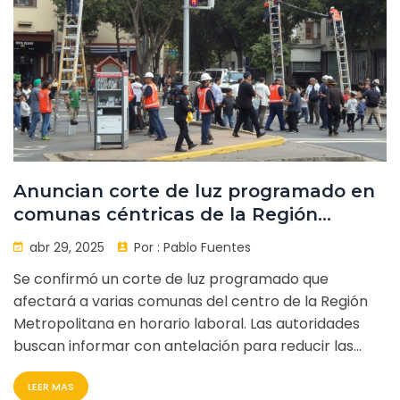
Anuncian corte de luz programado en
comunas céntricas de la Región
Metropolitana para horario laboral
abr 29, 2025
Por :
Pablo Fuentes
Se confirmó un corte de luz programado que
afectará a varias comunas del centro de la Región
Metropolitana en horario laboral. Las autoridades
buscan informar con antelación para reducir las
molestias. Los vecinos deberán prepararse para la
LEER MAS
interrupción temporal del suministro eléctrico