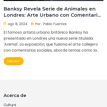
Banksy Revela Serie de Animales en
Londres: Arte Urbano con Comentario
Social
ago 8, 2024
Por :
Pablo Fuentes
El famoso artista urbano británico Banksy ha
presentado en Londres una nueva serie titulada
'Animal'. La exposición, que fusiona el arte callejero
con comentarios sociales, aborda temas como la
pérdida de hábitat y el conflicto entre la vida
LEER MAS
silvestre y los humanos, destacando el impacto de
nuestras actividades en los ecosistemas naturales.
Acerca de
Cultura