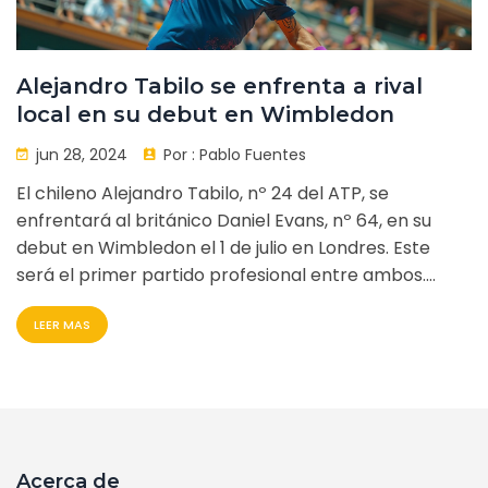
Alejandro Tabilo se enfrenta a rival
local en su debut en Wimbledon
jun 28, 2024
Por :
Pablo Fuentes
El chileno Alejandro Tabilo, nº 24 del ATP, se
enfrentará al británico Daniel Evans, nº 64, en su
debut en Wimbledon el 1 de julio en Londres. Este
será el primer partido profesional entre ambos.
Evans, con una temporada irregular, ha ganado solo
LEER MAS
tres de 17 partidos en 2024.
Acerca de