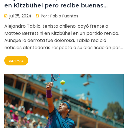
en Kitzbühel pero recibe buenas
noticias para París 2024
jul 25, 2024
Por :
Pablo Fuentes
Alejandro Tabilo, tenista chileno, cayó frente a
Matteo Berrettini en Kitzbühel en un partido reñido.
Aunque la derrota fue dolorosa, Tabilo recibió
noticias alentadoras respecto a su clasificación para
los Juegos Olímpicos de París 2024. Detalles del
LEER MAS
enfrentamiento y perspectivas futuras en el artículo.