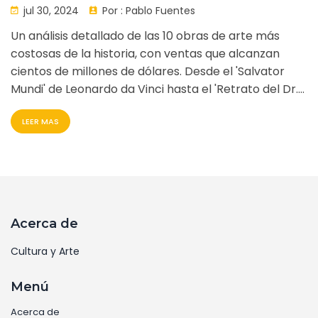
Obras Millonarias
jul 30, 2024
Por :
Pablo Fuentes
Un análisis detallado de las 10 obras de arte más
costosas de la historia, con ventas que alcanzan
cientos de millones de dólares. Desde el 'Salvator
Mundi' de Leonardo da Vinci hasta el 'Retrato del Dr.
Gachet' de Vincent van Gogh, estas piezas
LEER MAS
demuestran el valor y la fascinación atemporal del
arte.
Acerca de
Cultura y Arte
Menú
Acerca de