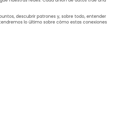
 sigue nuestras redes. Cada unión de datos trae una
puntos, descubrir patrones y, sobre todo, entender
e tendremos lo último sobre cómo estas conexiones