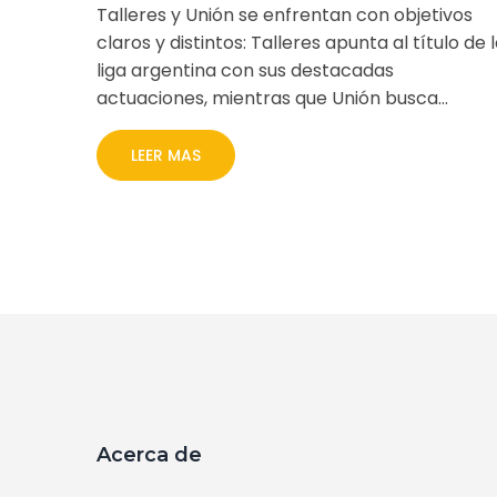
Talleres y Unión se enfrentan con objetivos
claros y distintos: Talleres apunta al título de 
liga argentina con sus destacadas
actuaciones, mientras que Unión busca
hacerse un lugar en los torneos continentales
En un escenario lleno de expectativas, ambos
LEER MAS
clubes llegan con la mira puesta en el éxito
inmediato. La pasión del fútbol argentino se
enciende una vez más con este emocionante
duelo.
Acerca de