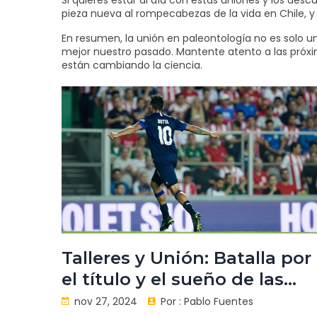
Si quieres estar al día con estas uniones y los des
pieza nueva al rompecabezas de la vida en Chile, y 
En resumen, la unión en paleontología no es solo u
mejor nuestro pasado. Mantente atento a las próxi
están cambiando la ciencia.
Talleres y Unión: Batalla por
el título y el sueño de las
copas en el fútbol argentino
nov 27, 2024
Por :
Pablo Fuentes