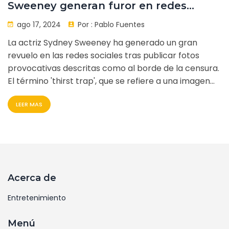
Sweeney generan furor en redes
sociales: ¿El poder del 'thirst trap'?
ago 17, 2024
Por :
Pablo Fuentes
La actriz Sydney Sweeney ha generado un gran
revuelo en las redes sociales tras publicar fotos
provocativas descritas como al borde de la censura.
El término 'thirst trap', que se refiere a una imagen
provocativa diseñada para atraer atención, ha sido
LEER MAS
usado para describir estas fotos. La Opinión Austral
detalló la reacción masiva a estas fotografías el 16
de agosto de 2024, subrayando el enfoque calculado
de Sweeney para generar atención en línea.
Acerca de
Entretenimiento
Menú