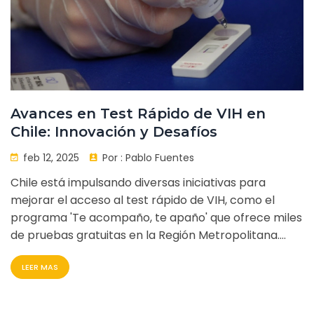
Avances en Test Rápido de VIH en
Chile: Innovación y Desafíos
feb 12, 2025
Por :
Pablo Fuentes
Chile está impulsando diversas iniciativas para
mejorar el acceso al test rápido de VIH, como el
programa 'Te acompaño, te apaño' que ofrece miles
de pruebas gratuitas en la Región Metropolitana.
Eventos masivos realizados por la Universidad de
LEER MAS
Chile buscan también aumentar la detección
temprana. Estos esfuerzos se alinean con metas
globales como la 95-95-95 de la ONU para 2030.