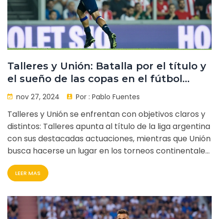
Talleres y Unión: Batalla por el título y
el sueño de las copas en el fútbol
argentino
nov 27, 2024
Por :
Pablo Fuentes
Talleres y Unión se enfrentan con objetivos claros y
distintos: Talleres apunta al título de la liga argentina
con sus destacadas actuaciones, mientras que Unión
busca hacerse un lugar en los torneos continentales.
En un escenario lleno de expectativas, ambos clubes
LEER MAS
llegan con la mira puesta en el éxito inmediato. La
pasión del fútbol argentino se enciende una vez más
con este emocionante duelo.