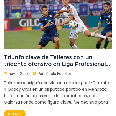
Triunfo clave de Talleres con un
tridente ofensivo en Liga Profesional
frente a Godoy Cruz
nov 11, 2024
Por :
Pablo Fuentes
Talleres consiguió una victoria crucial por 1-0 frente
a Godoy Cruz en un disputado partido en Mendoza.
La formación ofensiva de los cordobeses, con
Galarza Fonda como figura clave, fue decisiva para
generar oportunidades de gol. Este triunfo refuerza
LEER MAS
la posición de Talleres en la Liga Profesional,